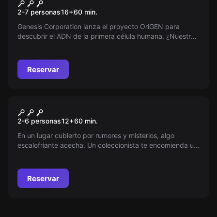
Origen
2-7 personas
16
+
60
min.
Genesis Corporation lanza el proyecto OriGEN para
descubrir el ADN de la primera célula humana. ¿Nuestro
futuro depende de nuestro pasado? La respuesta
depende de ti.
Reservar
Escape room
Inframundo
Nuevo
2-6 personas
12
+
60
min.
En un lugar cubierto por rumores y misterios, algo
escalofriante acecha. Un coleccionista te encomienda un
inquietante encargo: encontrar el libro de la Divina
Comedia con anotaciones perdidas. Los murmullos del
bosque y sus secretos pondrán a prueba tu osadía. ¿Te
Reservar
atreves a avanzar?