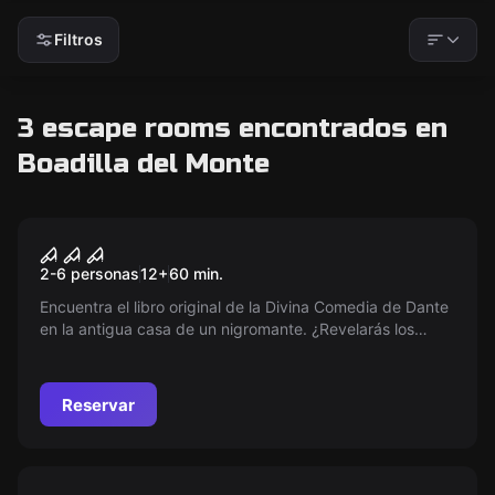
Filtros
3 escape rooms encontrados en
Boadilla del Monte
Escape room
Inframundo
2-6 personas
12
+
60
min.
Encuentra el libro original de la Divina Comedia de Dante
en la antigua casa de un nigromante. ¿Revelarás los
secretos que se ocultan tras tu misión? ¡Atrévete!
Reservar
Escape room