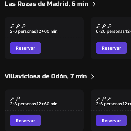
Las Rozas de Madrid, 6 min
Escape room
Escape room
La Maleta de Orión
La Torre De
Nuevo
Nuevo
2-6 personas
12
+
60
min.
6-20 personas
12
Reservar
Reservar
Villaviciosa de Odón, 7 min
Escape room
Escape room
Aladino
Intruder
Nuevo
2-8 personas
12
+
60
min.
2-6 personas
12
+
Reservar
Reservar