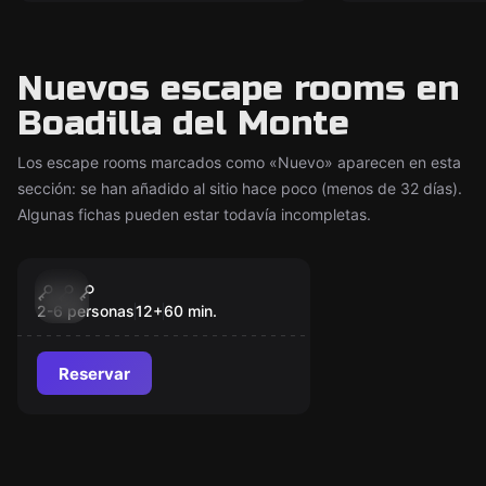
Nuevos escape rooms en
Boadilla del Monte
Los escape rooms marcados como «Nuevo» aparecen en esta
sección: se han añadido al sitio hace poco (menos de 32 días).
Algunas fichas pueden estar todavía incompletas.
Escape room
Inframundo
Nuevo
2-6 personas
12
+
60
min.
Reservar