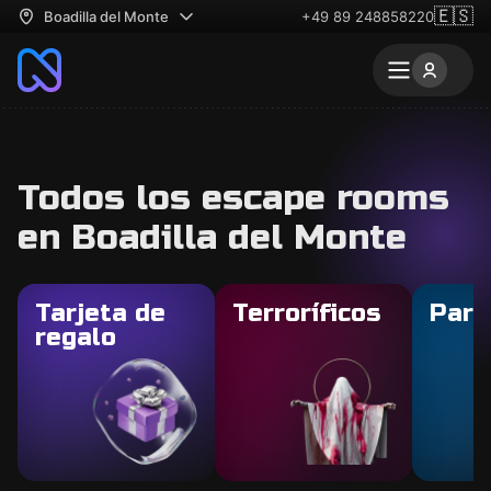
🇪🇸
Boadilla del Monte
+49 89 248858220
Todos los escape rooms
en Boadilla del Monte
Tarjeta de
Terroríficos
Para
regalo