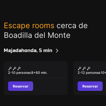
Escape rooms
cerca de
Boadilla del Monte
Majadahonda, 5 min
Escape room
Escape room
El salón del rey loco
La Fuerza 
2-10 personas
8
+
60
min.
2-12 personas
10
Reservar
Reservar