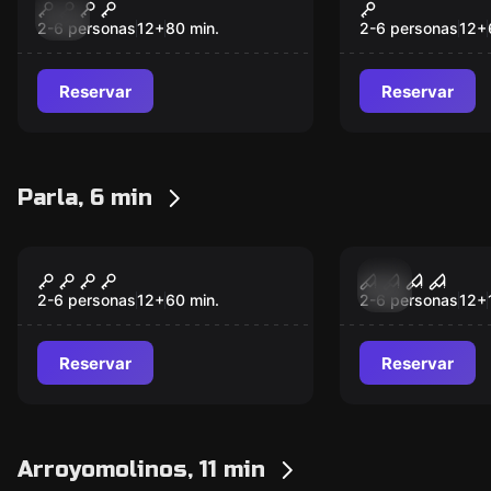
La Vinoteca
El malvado 
Nuevo
Nuevo
2-6 personas
12
+
80
min.
2-6 personas
12
+
Reservar
Reservar
Parla, 6 min
Escape room
Escape room
Némesis
La Coleccio
Nuevo
Nuevo
2-6 personas
12
+
60
min.
2-6 personas
12
+
Reservar
Reservar
Arroyomolinos, 11 min