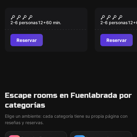
Escape room
Escape room
Budapest Express
Lost City
Nuevo
Nuevo
2-6 personas
12
+
60
min.
2-6 personas
12
+
Reservar
Reservar
Escape rooms en Fuenlabrada por
categorías
Elige un ambiente: cada categoría tiene su propia página con
reseñas y reservas.