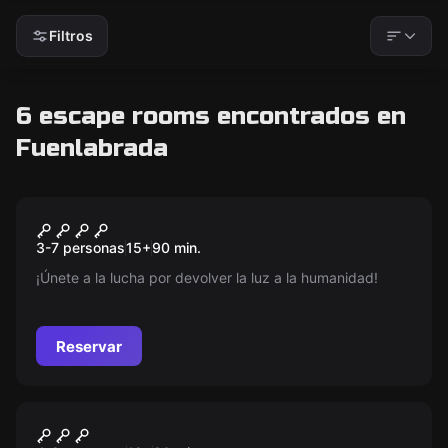
Filtros
6 escape rooms encontrados en
Fuenlabrada
Escape room
Descendientes de Sokar
Nuevo
3-7 personas
15
+
90
min.
¡Únete a la lucha por devolver la luz a la humanidad!
Reservar
Escape room
Cazaenigmas y El Tesoro de
Nuevo