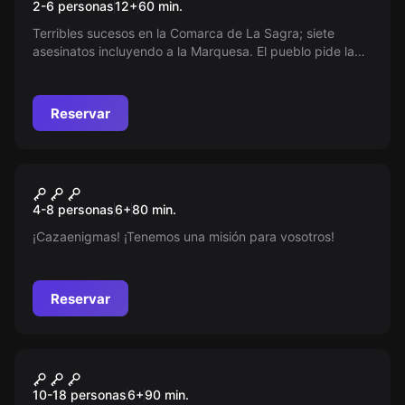
2-6 personas
12
+
60
min.
Terribles sucesos en la Comarca de La Sagra; siete
asesinatos incluyendo a la Marquesa. El pueblo pide la
ayuda del Abad Veracruz, quien ahora ha
desaparecido…
Reservar
Escape room
Cazaenigmas y la extraña
Nuevo
4-8 personas
6
+
80
min.
desaparición
¡Cazaenigmas! ¡Tenemos una misión para vosotros!
Reservar
Escape room
Cazaenigmas Desafío (Grupos
Nuevo
10-18 personas
6
+
90
min.
grandes)