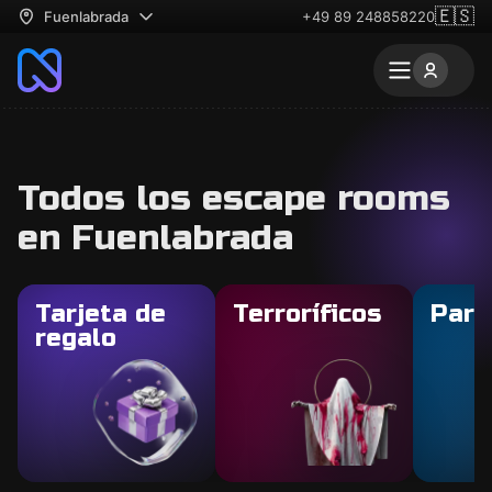
🇪🇸
Fuenlabrada
+49 89 248858220
Todos los escape rooms
en Fuenlabrada
Tarjeta de
Terroríficos
Para
regalo