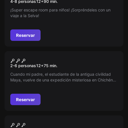
4-8 personas
12
+
90
min.
Balamkú
¡Super escape room para niños! ¡Sorpréndeles con un
viaje a la Selva!
Reservar
Escape room
Balamkú
2-6 personas
12
+
75
min.
Cuando mi padre, el estudiante de la antigua civilidad
Maya, vuelve de una expedición misteriosa en Chichén
Itzá, él cambia radicalmente. ¿Qué signfica la palabra
'Balamkú' que repetía continuamente?
Reservar
Escape room
El Misterio de La Sagra