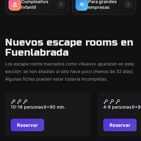
Cumpleaños
Para grandes
infantil
empresas
Nuevos escape rooms en
Fuenlabrada
Los escape rooms marcados como «Nuevo» aparecen en esta
sección: se han añadido al sitio hace poco (menos de 32 días).
Algunas fichas pueden estar todavía incompletas.
Escape room
Escape room
Cazaenigmas Desafío
Cazaenigma
Nuevo
Nuevo
(Grupos grandes)
extraña des
10-18 personas
6
+
90
min.
4-8 personas
6
+
8
Reservar
Reservar