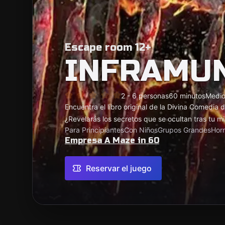
Escape room 12+
INFRAMU
2 - 6 personas
60 minutos
Medi
Encuentra el libro original de la Divina Comedia
¿Revelarás los secretos que se ocultan tras tu mi
Para Principiantes
Con Niños
Grupos Grandes
Horr
Empresa A Maze in 60
Reservar el juego