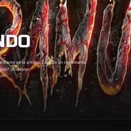
NDO
o
 de Dante en la antigua casa de un nigromante.
sión? ¡Atrévete!
or