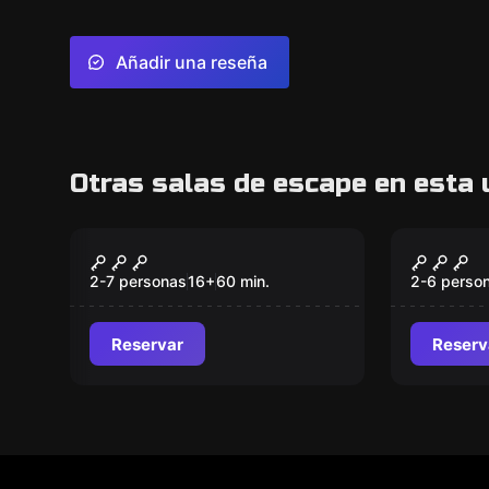
Añadir una reseña
Otras salas de escape en esta 
Escape room
Escape ro
Origen
Infram
2-7 personas
16
+
60
min.
2-6 perso
Reservar
Reserv