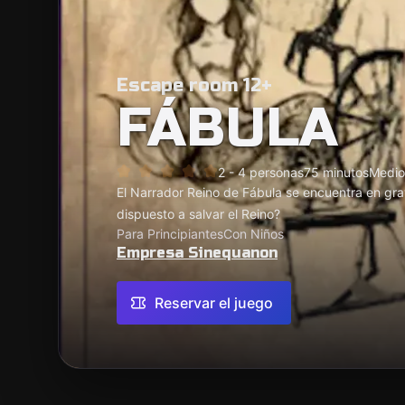
Escape room 12+
FÁBULA
2 - 4 personas
75 minutos
Medio
El Narrador Reino de Fábula se encuentra en gr
dispuesto a salvar el Reino?
Para Principiantes
Con Niños
Empresa Sinequanon
Reservar el juego