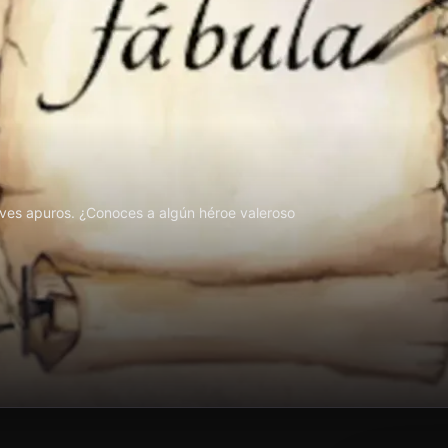
aves apuros. ¿Conoces a algún héroe valeroso