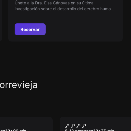
Únete a la Dra. Elsa Cánovas en su última
investigación sobre el desarrollo del cerebro humano
en el Centro de Salud Mental de Torrevieja. Tu
colaboración puede hacer una diferencia.
Reservar
orrevieja
om
Escape room
ERDAD OCULTA
Truco o Escapo
Nuevo
nas
12
+
90
min.
8-12 personas
12
+
75
min.