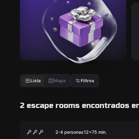
Lista
Mapa
Filtros
2 escape rooms encontrados en
Escape room
Fábula
2-4 personas
12
+
75
min.