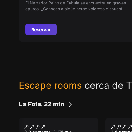
El Narrador Reino de Fábula se encuentra en graves
apuros. ¿Conoces a algún héroe valeroso dispuesto
a salvar el Reino?
Reservar
Escape rooms
cerca de T
La Foia, 22 min
Escape room
Escape ro
SABOTAJE A
LA BE
Nuevo
Nuevo
2-3 personas
12
+
75
min.
2-6 perso