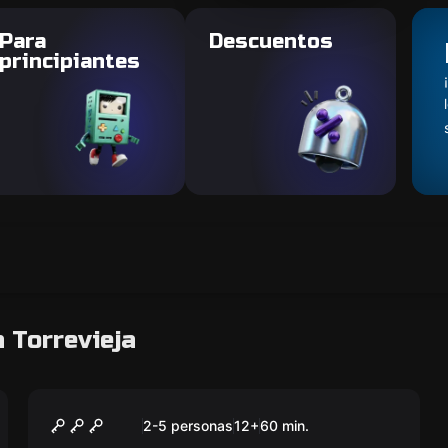
Para
Descuentos
principiantes
 Torrevieja
Escape room
Dementia
2-5 personas
12
+
60
min.