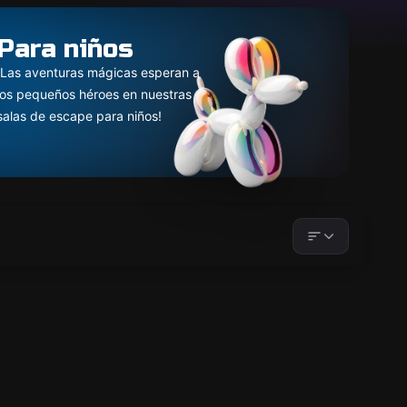
Para niños
¡Las aventuras mágicas esperan a
los pequeños héroes en nuestras
salas de escape para niños!