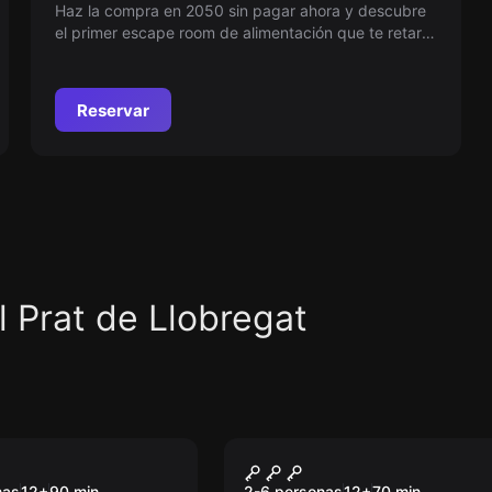
Haz la compra en 2050 sin pagar ahora y descubre
el primer escape room de alimentación que te retará
a escapar de un supermercado futurista. Risas y
reflexiones garantizadas. ¡Atrévete a pensar fuera
del carrito!
Reservar
l Prat de Llobregat
om
Escape room
O
Malum Escape Room
Nuevo
nas
12
+
90
min.
2-6 personas
12
+
70
min.