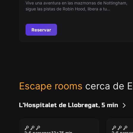
Vive una aventura en las mazmorras de Nottingham,
sigue las pistas de Robin Hood, libera a tu
compañero y escapa en 60 minutos. ¡Acepta el
desafío de la Mazmorra de Hood!
Reservar
Escape rooms
cerca de E
L'Hospitalet de Llobregat, 5 min
Escape room
Escape ro
El Juego de Ariel
DENTR
Nuevo
2-5 personas
12
+
75
min.
2-5 perso