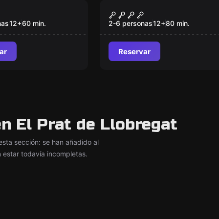
om
Escape room
ANTA
Misterios de Kemet
Nuevo
nas
12
+
60
min.
2-6 personas
12
+
80
min.
ar
Reservar
 El Prat de Llobregat
ta sección: se han añadido al
 estar todavía incompletas.