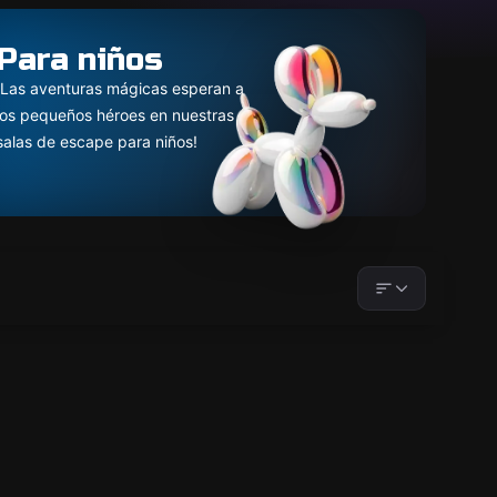
Para niños
¡Las aventuras mágicas esperan a
los pequeños héroes en nuestras
salas de escape para niños!