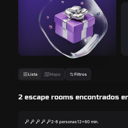
Lista
Mapa
Filtros
2 escape rooms encontrados en
Escape room
La Mazmorra de Hood
2-8 personas
12
+
60
min.