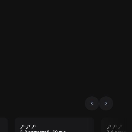
Escape room
Escape roo
Fauna Room Escape
Bermud
2-8 personas
8
+
60
min.
2-6 persona