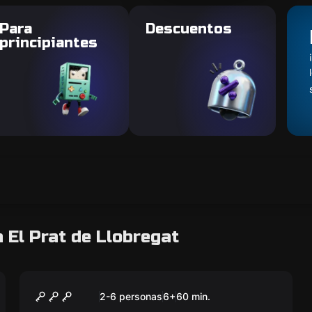
Para
Descuentos
principiantes
 El Prat de Llobregat
Escape room
Escape: Comida 2050
Nuevo
2-6 personas
6
+
60
min.