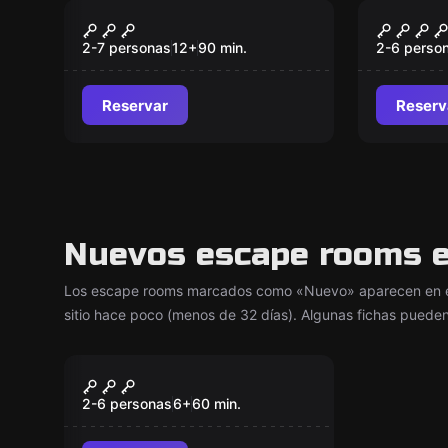
Escape room
Escape ro
Worm
LA PL
Nuevo
2-7 personas
12
+
90
min.
2-6 perso
Reservar
Reserv
Nuevos escape rooms en
Los escape rooms marcados como «Nuevo» aparecen en es
sitio hace poco (menos de 32 días). Algunas fichas pueden
Escape room
Escape: Comida 2050
Nuevo
2-6 personas
6
+
60
min.