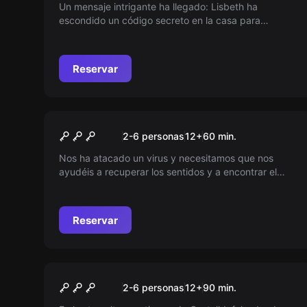
Un mensaje intrigante ha llegado: Lisbeth ha
escondido un código secreto en la casa para
desenmascarar al verdadero criminal. Sin embargo,
el misterio reside en su cifrado. ¿Podrá la policía
descifrarlo a tiempo y llevar al culpable ante la
Reservar
justicia?
Escape room
Sensa
2-6 personas
12
+
60
min.
Nos ha atacado un virus y necesitamos que nos
ayudéis a recuperar los sentidos y a encontrar el
antídoto! Os necesitamos. Queremos volver a oler,
ver, oir…
Reservar
Escape room
La Playa
Nuevo
2-6 personas
12
+
90
min.