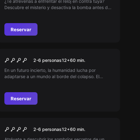
¿Te atreverías a enfrentar el reloj en contra tuya?
Descubre el misterio y desactiva la bomba antes de
que el tiempo se agote. Solo los más audaces
lograrán desentrañar el desafío y salir victoriosos de
esta trepidante experiencia.
Reservar
Escape room
APOCALIPSIS NATURA
Nuevo
2-6 personas
12
+
60
min.
En un futuro incierto, la humanidad lucha por
adaptarse a un mundo al borde del colapso. El
cambio climático redefine el modo de vida mientras
supervivientes buscan esperanza y soluciones en un
planeta irreconocible. ¿Podrán salvar su hogar antes
Reservar
de que sea demasiado tarde?
Escape room
EL ÚLTIMO SOÑADOR
Nuevo
2-6 personas
12
+
60
min.
Atrévete a descubrir los sombríos secretos de un