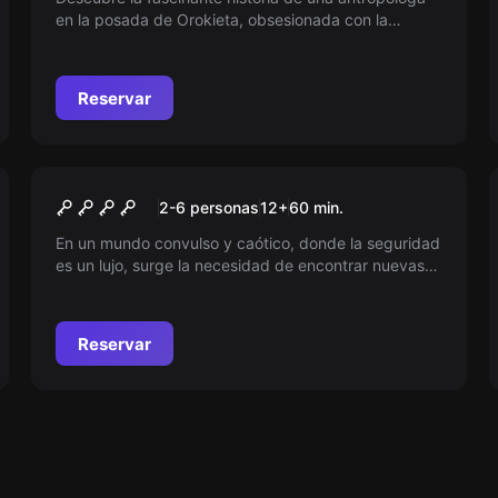
en la posada de Orokieta, obsesionada con la
brujería. Viaja al pasado y desvela los secretos de su
búsqueda por dominar las fuerzas de la naturaleza.
¿Qué misterios aguardaban dentro de sus muros?
Reservar
Escape room
LA VIDA NUCLEAR
Nuevo
2-6 personas
12
+
60
min.
En un mundo convulso y caótico, donde la seguridad
es un lujo, surge la necesidad de encontrar nuevas
formas de vida. ¿Estás listo para descubrir una
alternativa que podría cambiar tu destino? La
aventura te espera, y el tiempo corre en tu contra.
Reservar