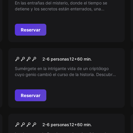
En las entrañas del misterio, donde el tiempo se
detiene y los secretos están enterrados, una
estructura colosal desafía la imaginación. Descubre
qué se esconde tras toneladas de hormigón y cables
en el corazón de lo desconocido...
Reservar
Escape room
EL CÓDIGO INJUSTO
Nuevo
2-6 personas
12
+
60
min.
Sumérgete en la intrigante vida de un criptólogo
cuyo genio cambió el curso de la historia. Descubre
cómo sus habilidades ocultas fueron cruciales para
descifrar los secretos más oscuros de la Segunda
Guerra Mundial y marcar el destino de naciones
Reservar
enteras. ¡No te lo pierdas!
Escape room
LA ORDEN SECRETA DE
Nuevo
2-6 personas
12
+
60
min.
AMALURRA