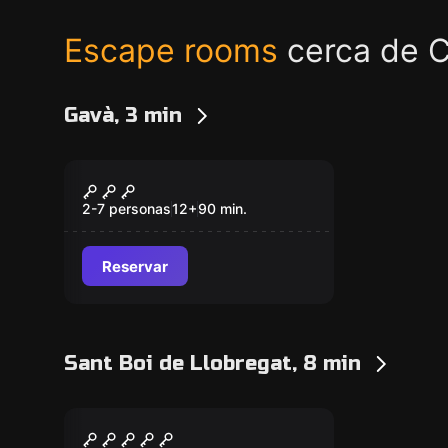
Escape rooms
cerca de C
Gavà, 3 min
Escape room
Vikingos
2-7 personas
12
+
90
min.
Reservar
Sant Boi de Llobregat, 8 min
Escape room
Cazadores de Brujas