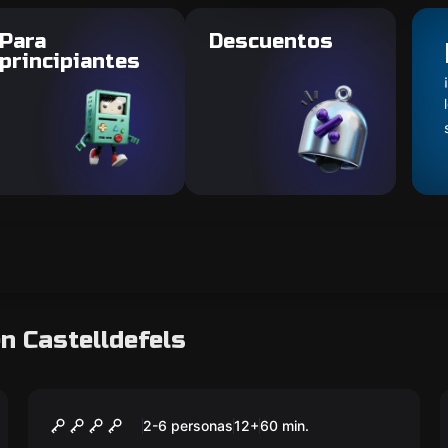
Para
Descuentos
principiantes
n Castelldefels
Escape room
ULTRAMAR
Nuevo
2-6 personas
12
+
60
min.