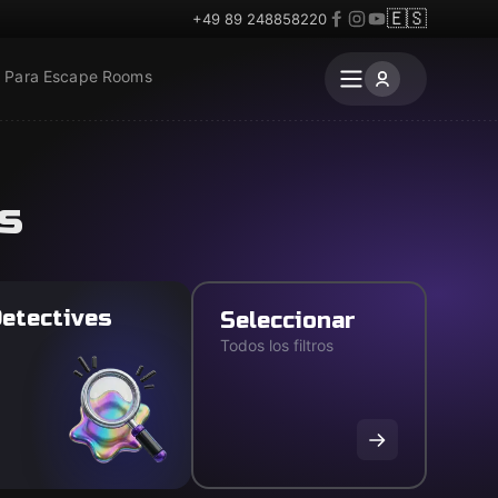
🇪🇸
+49 89 248858220
Para Escape Rooms
s
etectives
Seleccionar
Todos los filtros