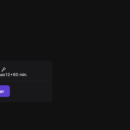
om
morra de Hood
nas
12
+
60
min.
ar