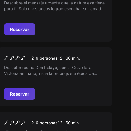
DEL BOSQUE
Descubre el mensaje urgente que la naturaleza tiene
para ti. Solo unos pocos logran escuchar su llamado.
¿Serás uno de ellos? Únete a nuestra causa y actúa
antes de que sea demasiado tarde. Protejamos
juntos lo que queda de nuestro invaluable hogar.
Reservar
Escape room
LA LEYENDA DEL CASTILLO
Nuevo
2-6 personas
12
+
60
min.
Descubre cómo Don Pelayo, con la Cruz de la
Victoria en mano, inicia la reconquista épica de
España desde Asturias. Un símbolo de resistencia y
fe que marcó el inicio de una nueva era en la historia.
Reservar
Escape room
LA CUENTA ATRÁS
Nuevo
2-6 personas
12
+
60
min.