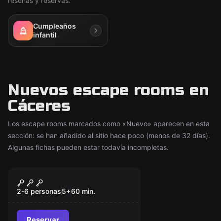
reseñas y reservas.
Cumpleaños
infantil
Nuevos escape rooms en
Cáceres
Los escape rooms marcados como «Nuevo» aparecen en esta
sección: se han añadido al sitio hace poco (menos de 32 días).
Algunas fichas pueden estar todavía incompletas.
Escape room
En Busca De La Piedra
Nuevo
Filosofal
2-6 personas
5
+
60
min.
Reservar