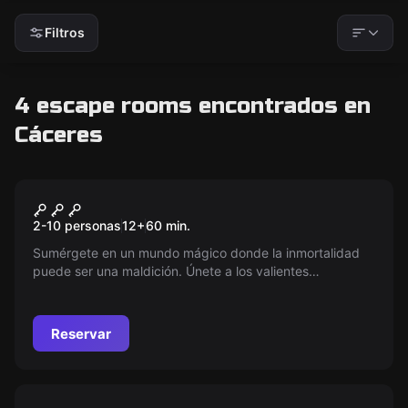
Filtros
4 escape rooms encontrados en
Cáceres
Escape room
La Piedra Filosofal
2-10 personas
12
+
60
min.
Sumérgete en un mundo mágico donde la inmortalidad
puede ser una maldición. Únete a los valientes
aventureros, resuelve enigmas y escapa con la piedra
filosofal antes de que regrese 'el que NO debe ser
nombrado'. ¿Te atreves?
Reservar
Escape room