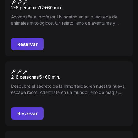
El Misterio del Último
2-6 personas
12
+
60
min.
Gamusino
Acompaña al profesor Livingston en su búsqueda de
animales mitológicos. Un relato lleno de aventuras y
diversión para todas las edades. Dificultades estándar y
avanzadas disponibles.
Reservar
Escape room
En Busca De La Piedra
Nuevo
2-6 personas
5
+
60
min.
Filosofal
Descubre el secreto de la inmortalidad en nuestra nueva
escape room. Adéntrate en un mundo lleno de magia,
acertijos y efectos especiales. ¡Solo tienes una hora para
evitar que las fuerzas oscuras triunfen! ¿Podrás escapar
con la Piedra Filosofal? Atrévete al desafío.
Reservar
Escape room