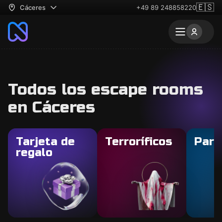
🇪🇸
Cáceres
+49 89 248858220
Todos los escape rooms
en Cáceres
Tarjeta de
Terroríficos
Para
regalo