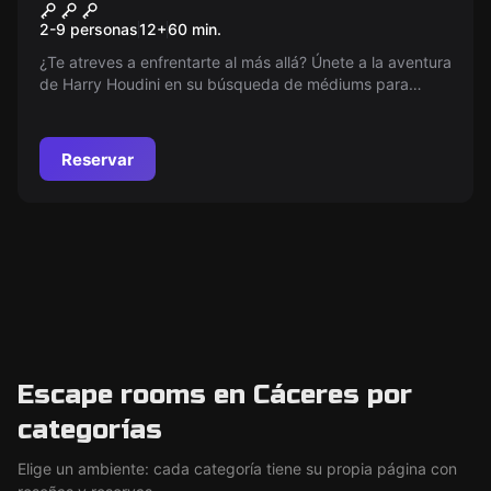
El Secreto de Houdini
2-9 personas
12
+
60
min.
¿Te atreves a enfrentarte al más allá? Únete a la aventura
de Harry Houdini en su búsqueda de médiums para
contactar con el espíritu de su madre. Solo los 'Elegidos'
podrán escapar de la habitación en 60 minutos.
Reservar
Escape rooms en Cáceres por
categorías
Elige un ambiente: cada categoría tiene su propia página con