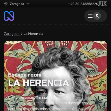
🇪🇸
Zaragoza
+49 89 248858220
Zaragoza
La Herencia
Escape room 12+
LA HERENCIA
6 - 15 personas
60 minutos
Difícil
Participa y compite en equipos para hacerse con la
herencia de un misterioso personaje, el Sr. Mordecai.