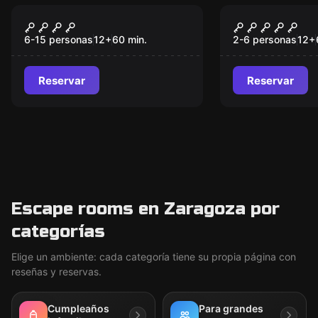
Escape room
Escape room
La Herencia
El preso 13
Nuevo
6-15 personas
12
+
60
min.
2-6 personas
12
+
Reservar
Reservar
Escape rooms en Zaragoza por
categorías
Elige un ambiente: cada categoría tiene su propia página con
reseñas y reservas.
Cumpleaños
Para grandes