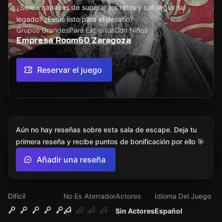
¿Seréis capaces de superar los retos y conseguir su
legado? ¿Estás listo para el desafío?
Grupos Grandes
Para Expertos
Con Niños
Empresa Room60 Zaragoza
Reservar el juego
Aún no hay reseñas sobre esta sala de escape. Deja tu
primera reseña y recibe puntos de bonificación por ello 🎯
Añadir una reseña
Difícil
No Es Aterrador
Actores
Idioma Del Juego
Sin Actores
Español