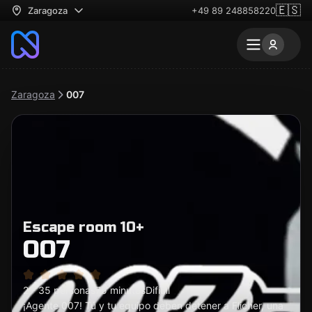
🇪🇸
Zaragoza
+49 89 248858220
Zaragoza
007
Escape room 10+
007
2 - 35 personas
75 minutos
Difícil
¡Agente 007! Tú y tu equipo deben detener a Flicher, una