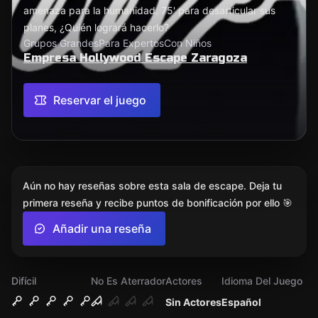
amenaza para la humanidad. 75' para desarticular sus
planes, ¿Quién logrará hacerlo?
Grupos Grandes
Para Expertos
Con Niños
Empresa Hollywood Escape Zaragoza
Reservar el juego
Aún no hay reseñas sobre esta sala de escape. Deja tu
primera reseña y recibe puntos de bonificación por ello 🎯
Añadir una reseña
Difícil
No Es Aterrador
Actores
Idioma Del Juego
Sin Actores
Español