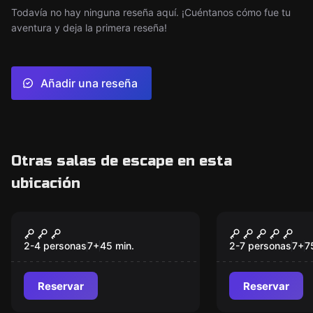
Todavía no hay ninguna reseña aquí. ¡Cuéntanos cómo fue tu
aventura y deja la primera reseña!
Añadir una reseña
Otras salas de escape en esta
ubicación
Escape room
Escape room
Crazy Family
Indiana’s 
2-4 personas
7
+
45
min.
2-7 personas
7
+
7
Reservar
Reservar