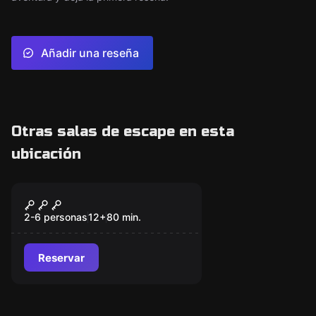
Añadir una reseña
Otras salas de escape en esta
ubicación
Escape room
El Psiquiátrico
Nuevo
2-6 personas
12
+
80
min.
Reservar