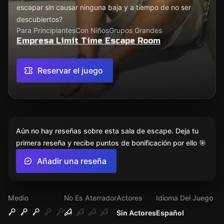
escapar sin causar ninguna baja y a tiempo de no ser
descubiertos?
Para Principiantes
Con Niños
Grupos Grandes
Empresa Limit Time Escape Room
Reservar el juego
Aún no hay reseñas sobre esta sala de escape. Deja tu
primera reseña y recibe puntos de bonificación por ello 🎯
Añadir una reseña
Medio
No Es Aterrador
Actores
Idioma Del Juego
Sin Actores
Español