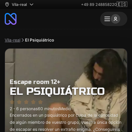
🇪🇸
Vila-real
+49 89 248858220
Vila-real
El Psiquiátrico
Escape room 12+
EL PSIQUIÁTRICO
2 - 6 personas
60 minutos
Medio
Encerrados en un psiquiátrico por culpa de la curiosidad
de algún miembro de vuestro grupo, vuestra única opción
de escapar es resolver un extraño enigma. ¿Conseguiréis