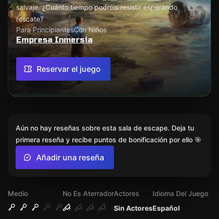
salvaje. ¿Cuánto tiempo podréis resistir esperando
rescate?
Para Principiantes
Con Niños
Empresa Inmersia
Reservar el juego
Aún no hay reseñas sobre esta sala de escape. Deja tu
primera reseña y recibe puntos de bonificación por ello 🎯
Añadir una reseña
Medio
No Es Aterrador
Actores
Idioma Del Juego
Sin Actores
Español