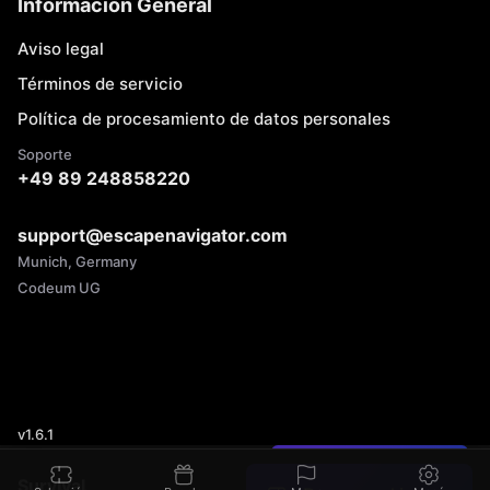
Información General
Aviso legal
Términos de servicio
Política de procesamiento de datos personales
Soporte
+49 89 248858220
support@escapenavigator.com
Munich, Germany
Codeum UG
v
1.6.1
¿Encontraste un error?
Survival