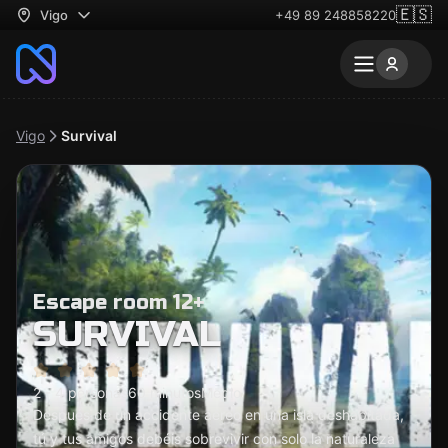
🇪🇸
Vigo
+49 89 248858220
Vigo
Survival
Escape room 12+
SURVIVAL
2 - 4 personas
60 minutos
Medio
Después de un accidente aéreo en una isla deshabitada,
tú y tus amigos debéis sobrevivir con solo la naturaleza