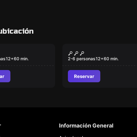
ubicación
om
Escape room
mento
Alkatraz Guantánamo
nas
12
+
60
min.
2-6 personas
12
+
60
min.
ar
Reservar
r
Información General