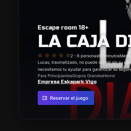
Escape room 18+
LA CAJA 
2 - 6 personas
60 minutos
Medi
Lucas, traumatizado, no puede dormir sin su os
necesitamos tu ayudar para garantizar su seguri
Para Principiantes
Grupos Grandes
Horror
Empresa Eskapark Vigo
Reservar el juego