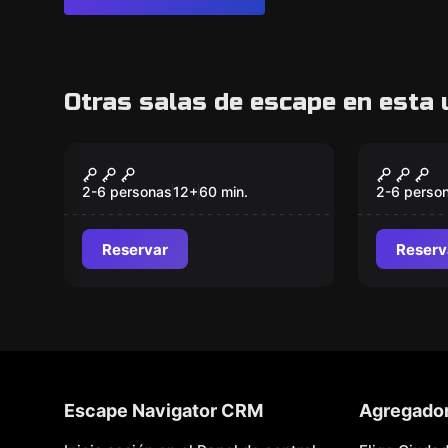
Otras salas de escape en esta 
Escape room
Escape ro
9º Pasaje
4º Ele
2-6 personas
12
+
60
min.
2-6 perso
Reservar
Reserv
Escape Navigator CRM
Agregado