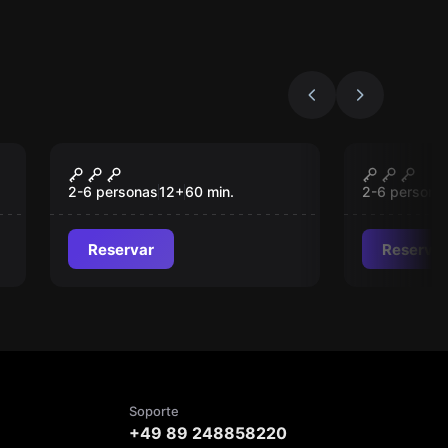
Escape room
Escape roo
Corredoors
Alkatraz
Nuevo
2-6 personas
12
+
60
min.
2-6 persona
Reservar
Reservar
Soporte
+49 89 248858220