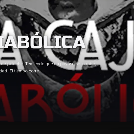
DIABÓLICA
o
o de peluche. Temiendo que un payaso se lo robe,
dad. El tiempo corre.