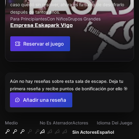
caso quedó sin resolver, ahora es tu turno de descifrarlo
después de tantos años.
Para Principiantes
Con Niños
Grupos Grandes
Empresa Eskapark Vigo
Reservar el juego
Aún no hay reseñas sobre esta sala de escape. Deja tu
primera reseña y recibe puntos de bonificación por ello 🎯
Añadir una reseña
Medio
No Es Aterrador
Actores
Idioma Del Juego
Sin Actores
Español