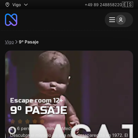
🇪🇸
Vigo
+49 89 248858220
Vigo
9º Pasaje
Escape room 12+
9º PASAJE
2 - 6 personas
60 minutos
Medio
Descubre el misterio de una niña desaparecida en 1972. El