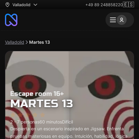
🇪🇸
Valladolid
+49 89 248858220
Valladolid
Martes 13
Escape room 16+
MARTES 13
2 - 7 personas
60 minutos
Difícil
Despierta en un escenario inspirado en Jigsaw. Enfrenta
pruebas misteriosas en equipo. Intuición, habilidad, lógica