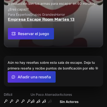
y deducción son tus armas para escapar en 60 minutos.
¿Eres capaz?
Para Expertos
Grupos Grandes
Horror
Empresa Escape Room Martes 13
Reservar el juego
Aún no hay reseñas sobre esta sala de escape. Deja tu
primera reseña y recibe puntos de bonificación por ello 🎯
Añadir una reseña
Difícil
Un Poco Aterrador
Actores
Sin Actores