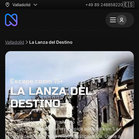
🇪🇸
Valladolid
+49 89 248858220
Valladolid
La Lanza del Destino
Escape room 15+
LA LANZA DEL
DESTINO
2 - 5 personas
60 minutos
Medio
Acompaña a Sarah Levi en su épica búsqueda de 'La
Lanza del Destino', una reliquia desaparecida. Únete a