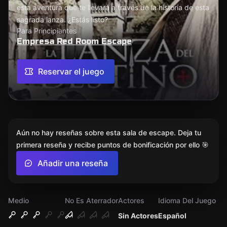
esta aventura que te llevará a través de la historia de esta
sagrada lanza. ¿Estás listo?
Para Principiantes
Empresa Red Room Escape
Reservar el juego
Aún no hay reseñas sobre esta sala de escape. Deja tu
primera reseña y recibe puntos de bonificación por ello 🎯
Añadir una reseña
Medio
No Es Aterrador
Actores
Idioma Del Juego
Sin Actores
Español