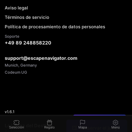
Aviso legal
Términos de servicio
Política de procesamiento de datos personales
Soporte
+49 89 248858220
support@escapenavigator.com
Munich, Germany
Codeum UG
v
1.6.1
¿Encontraste un error?
La Lanza del Destino
Reservar el juego
Selección
Regalo
Mapa
Menú
2 - 5 personas