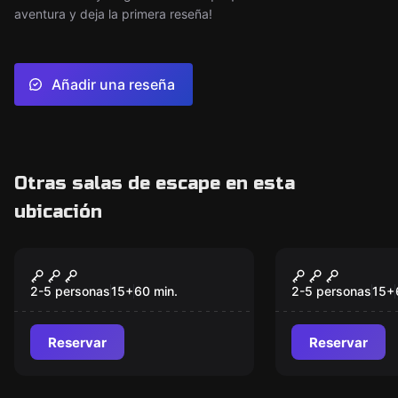
aventura y deja la primera reseña!
Añadir una reseña
Otras salas de escape en esta
ubicación
Escape room
Escape room
El Asesino de la
La consulta
Máscara
Anderson
2-5 personas
15
+
60
min.
2-5 personas
15
+
Reservar
Reservar