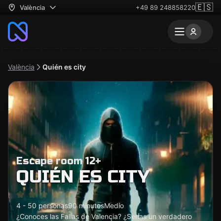
🇪🇸
València
+49 89 248858220
València
Quién es city
Escape room 12+
QUIÉN ES CITY
4 - 50 personas
90 minutos
Medio
¿Conoces las Fallas de Valencia? ¿Serías un verdadero