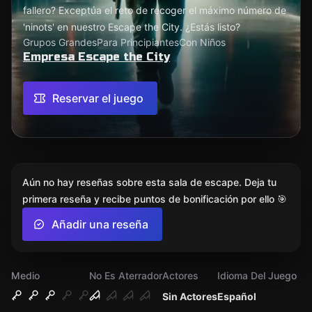
fallero? Exceptúa el reto de recoger el máximo número de
'ninots' en nuestro Escape the City. ¿Estás listo?
Grupos Grandes
Para Principiantes
Con Niños
Empresa Escape the City
Reservar el juego
Aún no hay reseñas sobre esta sala de escape. Deja tu
primera reseña y recibe puntos de bonificación por ello 🎯
Añadir una reseña
Medio
No Es Aterrador
Actores
Idioma Del Juego
Sin Actores
Español