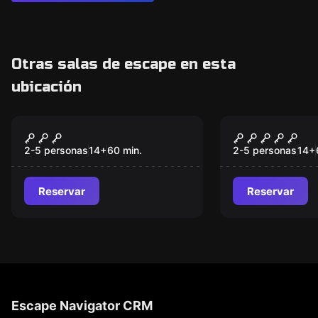
Otras salas de escape en esta
ubicación
Escape room
Escape room
La Casa de los
La Piedra F
Fantasmas
2-5 personas
14
+
60
min.
2-5 personas
14
+
Reservar
Reservar
Escape Navigator CRM