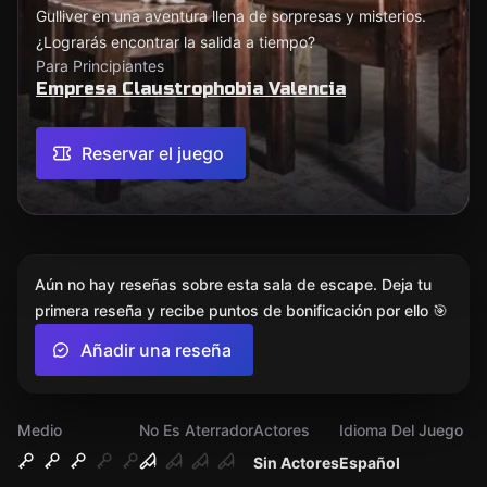
Gulliver en una aventura llena de sorpresas y misterios.
¿Lograrás encontrar la salida a tiempo?
Para Principiantes
Empresa Claustrophobia Valencia
Reservar el juego
Aún no hay reseñas sobre esta sala de escape. Deja tu
primera reseña y recibe puntos de bonificación por ello 🎯
Añadir una reseña
Medio
No Es Aterrador
Actores
Idioma Del Juego
Sin Actores
Español