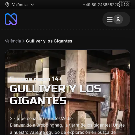
🇪🇸
València
+49 89 248858220
València
Gulliver y los Gigantes
Escape room 14+
GULLIVER Y LOS
GIGANTES
2 - 5 personas
60 minutos
Medio
Bienvenido a Brobdingnag, la tierra de los gigantes! Únete
a nuestro valiente equipo de exploración en busca de