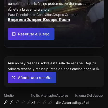
cumplir con tu misión, no podemos perder más Jumpers.
¡Únete a la aventura ahora!
Para Principiantes
Con Niños
Grupos Grandes
Empresa Jumper Escape Room
Reservar el juego
Aún no hay reseñas sobre esta sala de escape. Deja tu
primera reseña y recibe puntos de bonificación por ello 🎯
Añadir una reseña
Medio
No Es Aterrador
Actores
Idioma Del Juego
Sin Actores
Español