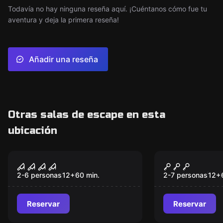
Todavía no hay ninguna reseña aquí. ¡Cuéntanos cómo fue tu
aventura y deja la primera reseña!
Añadir una reseña
Otras salas de escape en esta
ubicación
Escape room
Escape room
La Casa Maldita
La Casa Mal
Nuevo
2-6 personas
12
+
60
min.
2-7 personas
12
+
Reservar
Reservar