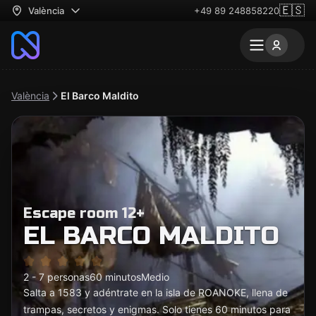
🇪🇸
València
+49 89 248858220
València
El Barco Maldito
Escape room 12+
EL BARCO MALDITO
2 - 7 personas
60 minutos
Medio
Salta a 1583 y adéntrate en la isla de ROANOKE, llena de
trampas, secretos y enigmas. Solo tienes 60 minutos para