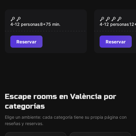
Escape room
Escape room
Orion
Misión CAS
Nuevo
4-12 personas
8
+
75
min.
4-12 personas
12
Reservar
Reservar
Escape rooms en València por
categorías
Elige un ambiente: cada categoría tiene su propia página con
reseñas y reservas.