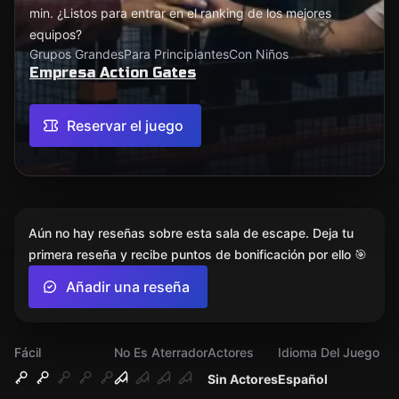
min. ¿Listos para entrar en el ranking de los mejores
equipos?
Grupos Grandes
Para Principiantes
Con Niños
Empresa Action Gates
Reservar el juego
Aún no hay reseñas sobre esta sala de escape. Deja tu
primera reseña y recibe puntos de bonificación por ello 🎯
Añadir una reseña
Fácil
No Es Aterrador
Actores
Idioma Del Juego
Sin Actores
Español