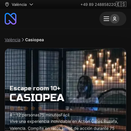
🇪🇸
València
+49 89 248858220
València
Casiopea
Escape room 10+
CASIOPEA
4 - 12 personas
75 minutos
Fácil
Vive una experiencia inolvidable en Action Gates Ruzafa,
Valencia. Compite en retos llenos de acción durante 75