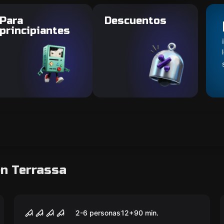
Para
Descuentos
principiantes
en Terrassa
Escape room
MODO NO ESCAPE
Nuevo
2-6 personas
12
+
90
min.