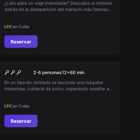
¿Listo para un viaje inolvidable? Descubre el misterio
detrás de la desaparición del mariachi más famoso
en una emocionante aventura de sala de escape.
Pon a prueba tu ingenio y el de tus amigos mientras
L11
Can Cuiàs
desentrañan pistas y revelan secretos ocultos. ¡El
tiempo corre!
Reservar
Escape room
Bloqueo Mortal
Nuevo
2-6 personas
12
+
60
min.
En un desván olvidado se esconde una máquina
misteriosa, cubierta de polvo, esperando desafiar a
los valientes. ¿Te atreves a enfrentarte a sus
enigmas y sobrevivir a sus juegos macabros?
L11
Can Cuiàs
Descubre el precio de usarla. ¿Estás listo para
demostrar tu coraje y tomar decisiones rápidas?
Atrévete.
Reservar