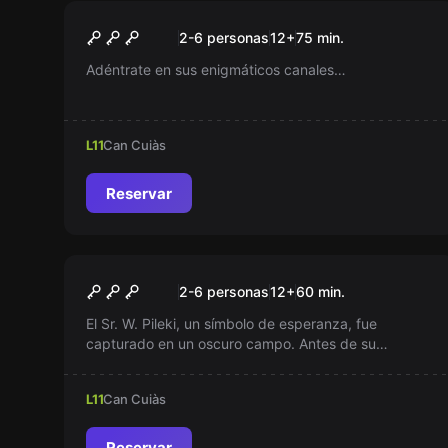
Escape room
Venecia Escape Room
Nuevo
2-6 personas
12
+
75
min.
Adéntrate en sus enigmáticos canales…
L11
Can Cuiàs
Reservar
Escape room
Última Esperanza
Nuevo
2-6 personas
12
+
60
min.
El Sr. W. Pileki, un símbolo de esperanza, fue
capturado en un oscuro campo. Antes de su
desaparición, logró enviar mensajes inquietantes
sobre lo que ocurre tras esos muros. La hora de
L11
Can Cuiàs
actuar ha llegado. ¿Serás tú el valiente que
descubrirá la verdad y salvará vidas?
Reservar