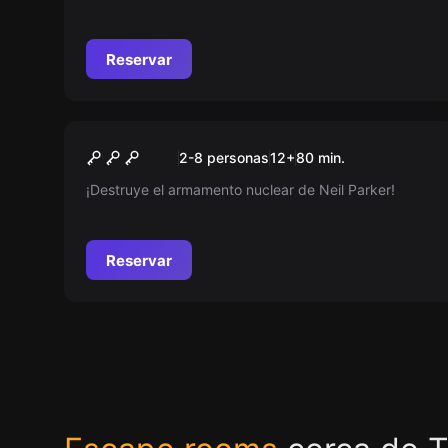
minutos?
Reservar
Escape room
La base secreta: Código
Nuevo
2-8 personas
12
+
80
min.
Rojo
¡Destruye el armamento nuclear de Neil Parker!
Reservar