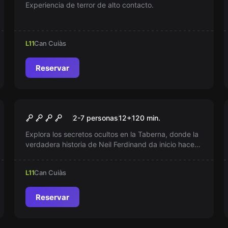
Experiencia de terror de alto contacto.
L11
Can Cuiàs
Reservar
Escape room
La Taberna
Nuevo
2-7 personas
12
+
120
min.
Explora los secretos ocultos en la Taberna, donde la
verdadera historia de Neil Ferdinand da inicio hace
400 años. ¿Te atreves a descubrirlo en The City
Escape Room Barcelona? Con cada paso, un misterio
L11
Can Cuiàs
del pasado se revela. ¡Tu aventura comienza aquí!
Reservar