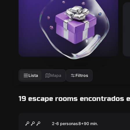
Lista
Mapa
Filtros
19 escape rooms encontrados 
Escape room
Evermore
Nuevo
2-6 personas
8
+
90
min.