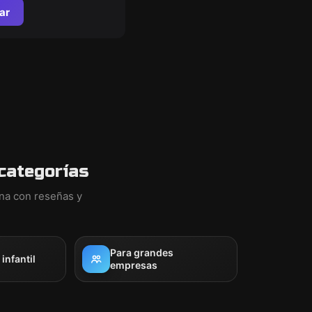
ar
categorías
ina con reseñas y
Para grandes
nfantil
empresas