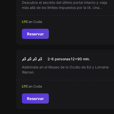
Descubre el secreto del último portal intacto y viaja
más allá de los límites impuestos por la IA. Una
historia de resistencia y esperanza donde la
humanidad enfrenta su mayor desafío: recuperar la
L11
Can Cuiàs
libertad perdida bajo el dominio de Advent.
Reservar
Escape room
Annabelle: El Museo de lo
Nuevo
2-6 personas
12
+
90
min.
Oculto
Adéntrate en el Museo de lo Oculto de Ed y Lorraine
Warren.
L11
Can Cuiàs
Reservar