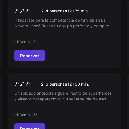
Escape room
Estudio de televisión: La
Nuevo
2-4 personas
12
+
75
min.
Nevera Show
¡Prepárate para la competencia de tu vida en La
Nevera show! Busca tu equipo perfecto y compite
por el Trillón de €uros en el nuevo horario de prime
time. ¡Conviértete en la estrella que el programa
L11
Can Cuiàs
necesita y conquista a la audiencia! ¿Estás listo para
brillar?
Reservar
Escape room
Operación rescate
Nuevo
2-6 personas
12
+
90
min.
Un soldado androide sigue el rastro de superhéroes
y villanos desaparecidos. Su señal se pierde tras
descubrir instalaciones secretas donde se extraen
poderes. Se prepara un equipo de rescate para
L11
Can Cuiàs
desentrañar el misterio antes de que sea demasiado
tarde.
Reservar