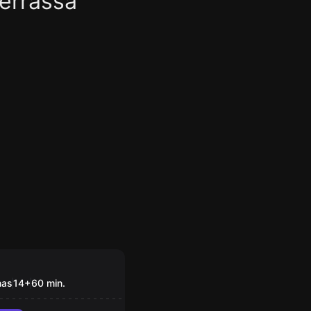
errassa
om
ilino
nas
14
+
60
min.