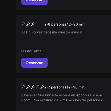
Escape room
SALA ORGANUM
Nuevo
2-8 personas
12
+
90
min.
¡El Dr. Robles necesita vuestra ayuda!
L11
Can Cuiàs
Reservar
Escape room
Apophis
2-7 personas
12
+
90
min.
¡Una aventura única te espera en Apophis Escape
Room! Con el futuro de 7 mil millones de personas en
tus manos, ¿serás capaz de cambiar el curso de la
historia y salvar a la humanidad en menos de 90