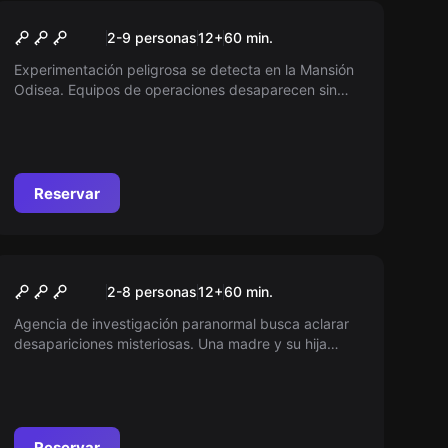
Escape room
La Mansión Odisea
2-9 personas
12
+
60
min.
Experimentación peligrosa se detecta en la Mansión
Odisea. Equipos de operaciones desaparecen sin
dejar rastro. ¿Podrá tu equipo de infiltración resolver
el misterio?
Reservar
Escape room
Protocolo Stranger
2-8 personas
12
+
60
min.
Agencia de investigación paranormal busca aclarar
desapariciones misteriosas. Una madre y su hija
desaparecidas en circunstancias extrañas. ¿Podrás
resolver el misterio?
Reservar