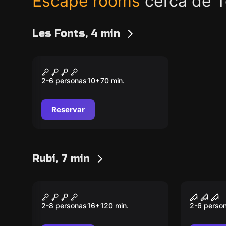
Escape rooms
cerca de T
Les Fonts, 4 min
Escape room
La Leyenda De Turner
Nuevo
2-6 personas
10
+
70
min.
Reservar
Rubí, 7 min
Escape room
Escape ro
Dark City
El Inqu
Nuevo
Nuevo
2-8 personas
16
+
120
min.
2-6 perso