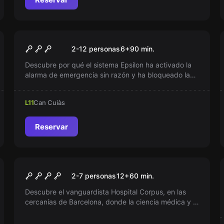
Escape room
Sala Marinera – Al Rescate
Nuevo
2-12 personas
6
+
90
min.
Descubre por qué el sistema Epsilon ha activado la
alarma de emergencia sin razón y ha bloqueado las
puertas. Tu agudeza será clave para resolver el
enigma en menos de 90 minutos. ¿Podrás
L11
Can Cuiàs
desentrañar el misterio y restaurar el control antes
del caos total?
Reservar
Escape room
INTRACORPUS
Nuevo
2-7 personas
12
+
60
min.
Descubre el vanguardista Hospital Corpus, en las
cercanías de Barcelona, donde la ciencia médica y la
tecnología punta convergen. Cirugías complejas y
logros impresionantes avalados por un equipo