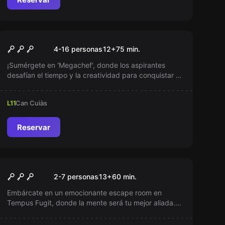
Escape room
Academia de Cocina
Nuevo
4-16 personas
12
+
75
min.
Megachef
¡Sumérgete en 'Megachef', donde los aspirantes
desafían el tiempo y la creatividad para conquistar al
jurado con platos sorprendentes! Equipos luchan por
sobrevivir con solo 75 minutos para impactar. ¿Quién
L11
Can Cuiàs
se destacará con los mejores sabores y evitará la
eliminación? ¡Descúbrelo!
Reservar
Escape room
Tempus Fugit — Sala de
Nuevo
2-7 personas
13
+
60
min.
escape
Embárcate en un emocionante escape room en
Tempus Fugit, donde la mente será tu mejor aliada.
Ideal para jugadores veteranos o novatos, enfrenta
el misterio del "vampiro de Terrassa" y pon a prueba