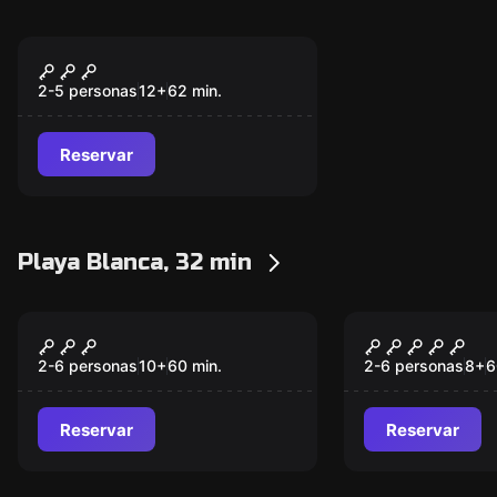
Escape room
Aventura Submarina
Nuevo
2-5 personas
12
+
62
min.
Reservar
Playa Blanca, 32 min
Escape room
Escape room
Tropical Trouble
Project Atl
Nuevo
2-6 personas
10
+
60
min.
2-6 personas
8
+
6
Reservar
Reservar