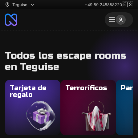
🇪🇸
Teguise
+49 89 248858220
Todos los escape rooms
en Teguise
Tarjeta de
Terroríficos
Para
regalo