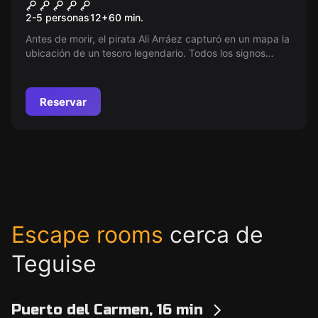
Ghost Shire
2-5 personas
12
+
60
min.
Antes de morir, el pirata Ali Arráez capturó en un mapa la
ubicación de un tesoro legendario. Todos los signos
apuntan al callejón del pueblo pirata. ¿Podrás
encontrarlo?
Reservar
Escape rooms
cerca de
Teguise
Puerto del Carmen, 16 min