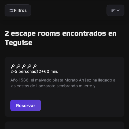
Filtros
2 escape rooms encontrados en
Teguise
Escape room
Galleon The Raid
2-5 personas
12
+
60
min.
Año 1586, el malvado pirata Morato Arráez ha llegado a
las costas de Lanzarote sembrando muerte y
destrucción. Has sido atrapado en su famoso barco
pirata... ¿Podrás escapar antes de que regresen sus
corsarios?
Reservar
Escape room