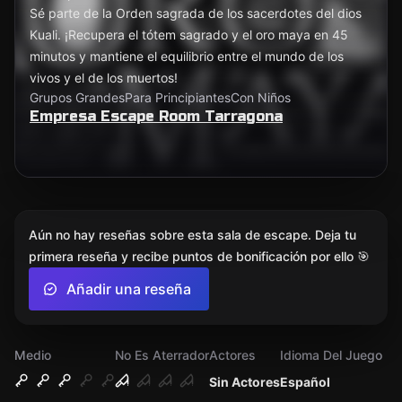
Sé parte de la Orden sagrada de los sacerdotes del dios
Kuali. ¡Recupera el tótem sagrado y el oro maya en 45
minutos y mantiene el equilibrio entre el mundo de los
vivos y el de los muertos!
Grupos Grandes
Para Principiantes
Con Niños
Empresa Escape Room Tarragona
Aún no hay reseñas sobre esta sala de escape. Deja tu
primera reseña y recibe puntos de bonificación por ello 🎯
Añadir una reseña
Medio
No Es Aterrador
Actores
Idioma Del Juego
Sin Actores
Español