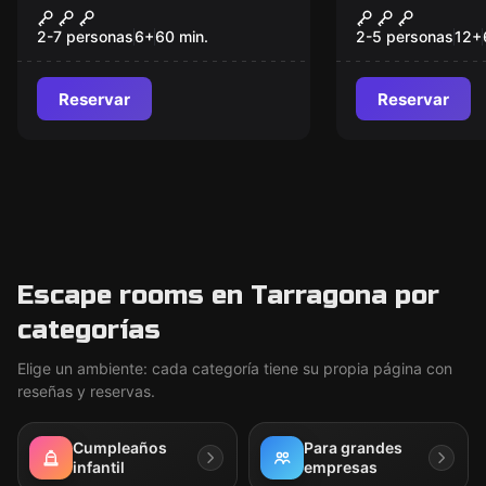
El Tesoro de Dragut
El Misterio 
Nuevo
Reis
2-7 personas
6
+
60
min.
2-5 personas
12
+
Reservar
Reservar
Escape rooms en Tarragona por
categorías
Elige un ambiente: cada categoría tiene su propia página con
reseñas y reservas.
Cumpleaños
Para grandes
infantil
empresas