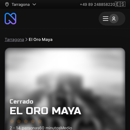
🇪🇸
Tarragona
+49 89 248858220
Tarragona
El Oro Maya
Cerrado
EL ORO MAYA
2 - 14 personas
60 minutos
Medio