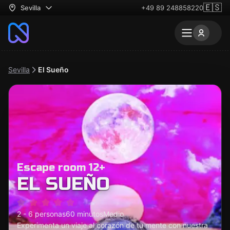
🇪🇸
Sevilla
+49 89 248858220
Sevilla
El Sueño
Escape room 12+
EL SUEÑO
2 - 6 personas
60 minutos
Medio
Experimenta un viaje al corazón de tu mente con nuestra