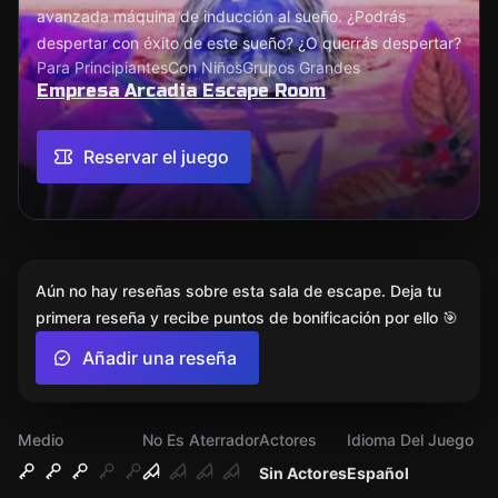
avanzada máquina de inducción al sueño. ¿Podrás
despertar con éxito de este sueño? ¿O querrás despertar?
Para Principiantes
Con Niños
Grupos Grandes
Empresa Arcadia Escape Room
Reservar el juego
Aún no hay reseñas sobre esta sala de escape. Deja tu
primera reseña y recibe puntos de bonificación por ello 🎯
Añadir una reseña
Medio
No Es Aterrador
Actores
Idioma Del Juego
Sin Actores
Español