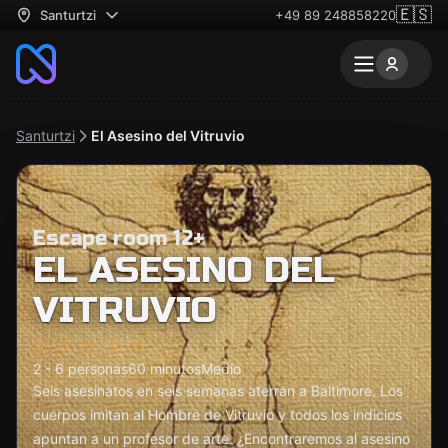
🇪🇸
Santurtzi
+49 89 248858220
Santurtzi
El Asesino del Vitruvio
Escape room 12+
EL ASESINO DEL
VITRUVIO
2 - 6 personas
60 minutos
Medio
Seis asesinatos en seis semanas aterran a Baltimore. Los
cuerpos imitan al Hombre de Vitruvio y todos los indicios
apuntan a un profesor de arte. ¿Encontraremos al asesino