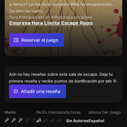
a tiempo? La hija de la senadora Willis ha desaparecido...
Da Vinci ha vuelto...
Para Principiantes
Con Niños
Grupos Grandes
Empresa Hora Limite Escape Room
Reservar el juego
Aún no hay reseñas sobre esta sala de escape. Deja tu
primera reseña y recibe puntos de bonificación por ello 🎯
Añadir una reseña
Medio
No Es Aterrador
Actores
Idioma Del Juego
Sin Actores
Español