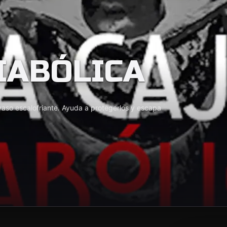
DIABÓLICA
o
aso escalofriante. Ayuda a protegerlos y escapa