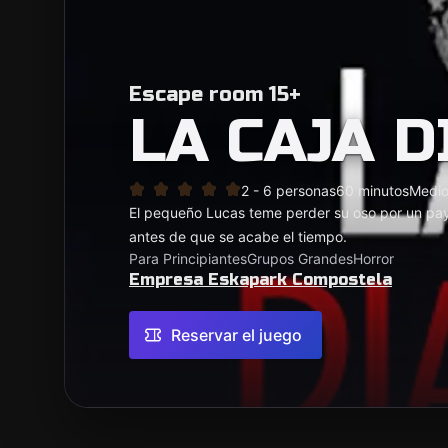
Escape room 15+
LA CAJA 
2 - 6 personas
60 minutos
Medi
El pequeño Lucas teme perder su oso por un pay
antes de que se acabe el tiempo.
Para Principiantes
Grupos Grandes
Horror
Empresa Eskapark Compostela
Reservar el juego