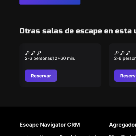
Otras salas de escape en esta 
Escape room
Escape ro
Origen
Alkatr
2-6 personas
12
+
60
min.
2-6 perso
Reservar
Reserv
Escape Navigator CRM
Agregado