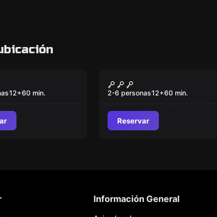
ubicación
om
Escape room
az Classic
Alkatraz Medieval
nas
12
+
60
min.
2-6 personas
12
+
60
min.
ar
Reservar
r
Información General