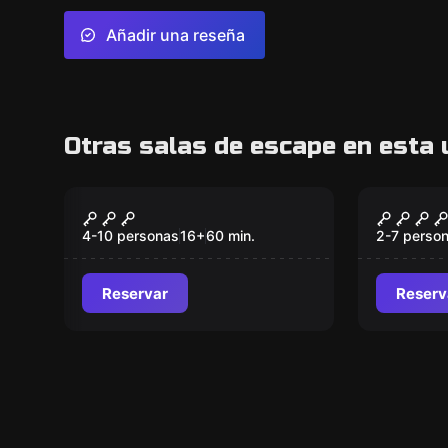
Añadir una reseña
Otras salas de escape en esta 
Escape room
Escape ro
Alien: El Origen
K.O.N.G
Nuevo
4-10 personas
16
+
60
min.
2-7 perso
Reservar
Reserv