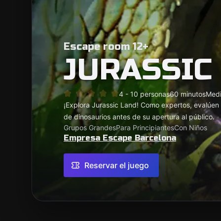
Escape room 12+
JURASSIC
4 - 10 personas
60 minutos
Med
¡Explora Jurassic Land! Como expertos, evalúen 
de dinosaurios antes de su apertura al público.
Grupos Grandes
Para Principiantes
Con Niños
Empresa Escape Barcelona
Reservar el juego