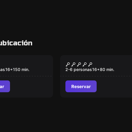
ubicación
om
Escape room
 Protocol
CyberCity 2049
nas
16
+
150
min.
2-6 personas
16
+
80
min.
ar
Reservar