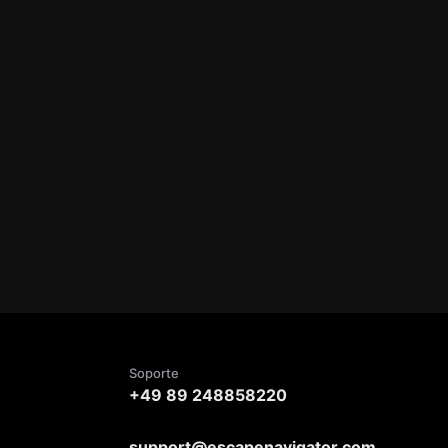
Soporte
+49 89 248858220
support@escapenavigator.com