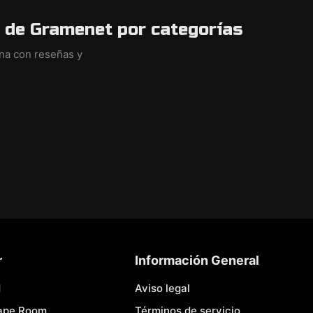
 de Gramenet por categorías
ina con reseñas y
r
Información General
d
Aviso legal
cape Room
Términos de servicio