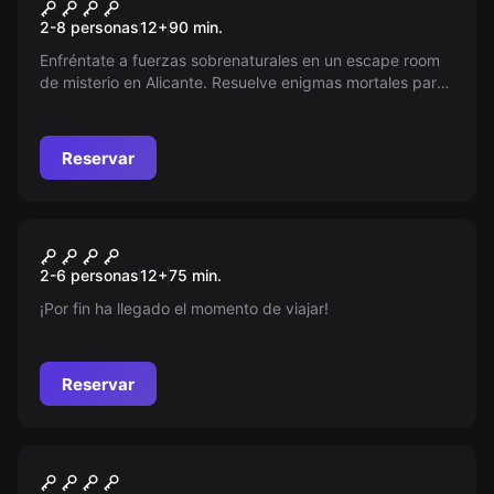
Fantasmas y el misterio de la
Nuevo
2-8 personas
12
+
90
min.
tabla esmeralda
Enfréntate a fuerzas sobrenaturales en un escape room
de misterio en Alicante. Resuelve enigmas mortales para
detener a un demonio atrapado y evitar un destino
oscuro. ¿Tienes lo necesario para sobrevivir?
Reservar
Escape room
El Viaje y los tesoros de
Nuevo
2-6 personas
12
+
75
min.
Kokulkan
¡Por fin ha llegado el momento de viajar!
Reservar
Escape room
El Viaje y los tesoros de
Nuevo