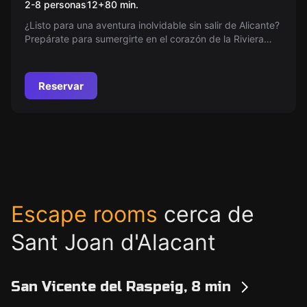
2-8 personas
12
+
80
min.
Kokulkan
¿Listo para una aventura inolvidable sin salir de Alicante?
Prepárate para sumergirte en el corazón de la Riviera
Maya, explorando secretos y misterios ocultos en uno de
los escape rooms más originales. ¡Es hora de desafiar tus
habilidades en este desafío único!
Reservar
Escape rooms
cerca de
Sant Joan d'Alacant
San Vicente del Raspeig, 8 min