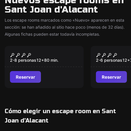
Nuevos escape rooms en
Sant Joan d'Alacant
Los escape rooms marcados como «Nuevo» aparecen en esta
sección: se han añadido al sitio hace poco (menos de 32 días).
Algunas fichas pueden estar todavía incompletas.
Escape room
Escape room
El Viaje y los tesoros
El Viaje y 
Nuevo
Nuevo
de Kokulkan
de Kokulka
2-8 personas
12
+
80
min.
2-6 personas
12
+
Reservar
Reservar
Cómo elegir un escape room en Sant
Joan d'Alacant