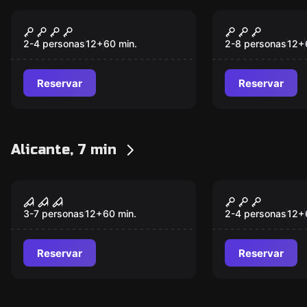
Escape room
Escape room
Pandora
Sinescape: 
Nuevo
Nuevo
Salvación
2-4 personas
12
+
60
min.
2-8 personas
12
+
Reservar
Reservar
Alicante, 7 min
VR
VR
Dead Mansion
Huxley VR
3-7 personas
12
+
60
min.
2-4 personas
12
+
Reservar
Reservar