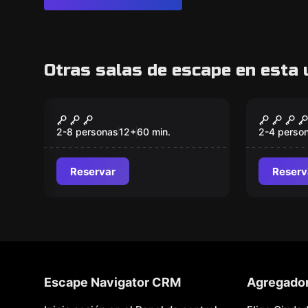
Otras salas de escape en esta 
Escape room
Escape ro
Sinescape: La
Pandor
Nuevo
Nuevo
Salvación
2-8 personas
12
+
60
min.
2-4 perso
Reservar
Reserv
Escape Navigator CRM
Agregado