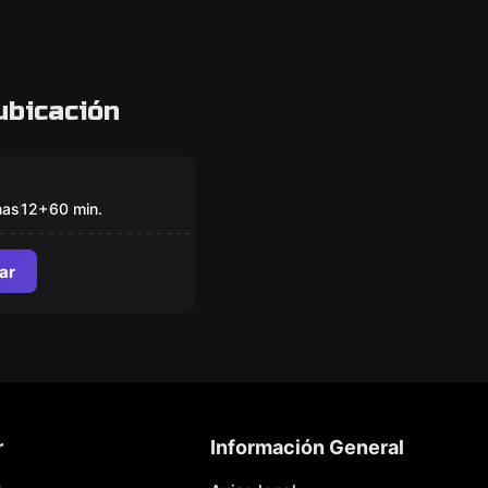
ubicación
om
a
nas
12
+
60
min.
ar
r
Información General