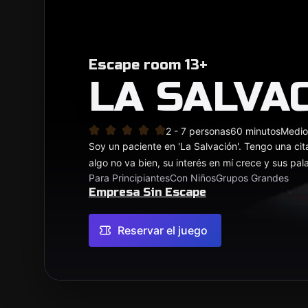
Escape room 13+
LA SALVA
2 - 7 personas
60 minutos
Medio
Soy un paciente en 'La Salvación'. Tengo una ci
algo no va bien, su interés en mí crece y sus pa
Para Principiantes
Con Niños
Grupos Grandes
Empresa Sin Escape
Reservar el juego