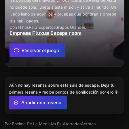
las bombas del malvado Dr Quimicefa. La Reina de Plata
no puede sola, ¡únete a esta misión y salva al mundo! Un
juego lleno de acertijos y pruebas que pondrán a prueba
tus habilidades.
Con Niños
Para Expertos
Grupos Grandes
Empresa Fluxus Escape room
Reservar el juego
Aún no hay reseñas sobre esta sala de escape. Deja tu
primera reseña y recibe puntos de bonificación por ello 🎯
Añadir una reseña
Por Encima De La Media
No Es Aterrador
Actores