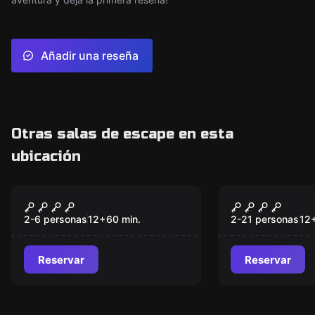
Añadir una reseña
Otras salas de escape en esta
ubicación
Escape room
Escape room
La Cámara De Imhotep
El Legado d
Nuevo
2-6 personas
12
+
60
min.
2-21 personas
12
Reservar
Reservar