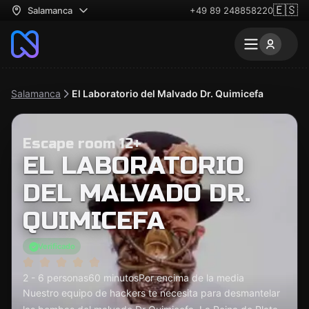
🇪🇸
Salamanca
+49 89 248858220
Salamanca
El Laboratorio del Malvado Dr. Quimicefa
Escape room 12+
EL LABORATORIO
DEL MALVADO DR.
QUIMICEFA
Verificado
2 - 6 personas
60 minutos
Por encima de la media
Nuestro equipo de hackers te necesita para desmantelar