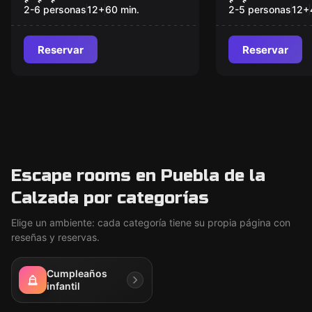
Pirata.
2-6 personas
12
+
60
min.
2-5 personas
12
+
Reservar
Reservar
Escape rooms en Puebla de la
Calzada por categorías
Elige un ambiente: cada categoría tiene su propia página con
reseñas y reservas.
Cumpleaños
infantil