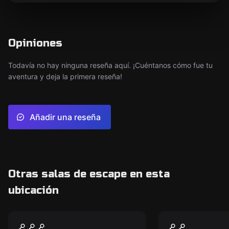
Opiniones
Todavía no hay ninguna reseña aquí. ¡Cuéntanos cómo fue tu
aventura y deja la primera reseña!
Añadir una reseña
Otras salas de escape en esta
ubicación
Escape room
Escape room
Habitación 669
Daniela y e
Nuevo