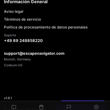
Información General
Aviso legal
Términos de servicio
Política de procesamiento de datos personales
Soporte
+49 89 248858220
support@escapenavigator.com
Munich, Germany
Codeum UG
v
1.6.1
¿Encontraste un error?
El Secreto del Inventor