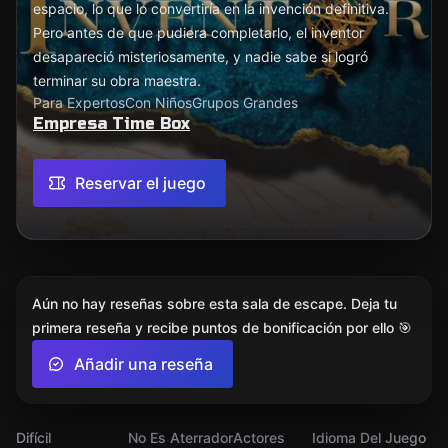
espacio, lo que lo convertiría en la invención definitiva.
Pero antes de que pudiera completarlo, el inventor
desapareció misteriosamente, y nadie sabe si logró
terminar su obra maestra.
Para Expertos
Con Niños
Grupos Grandes
Empresa Time Box
Reservar el juego
Aún no hay reseñas sobre esta sala de escape. Deja tu
primera reseña y recibe puntos de bonificación por ello 🎯
Añadir una reseña
Difícil
No Es Aterrador
Actores
Idioma Del Juego