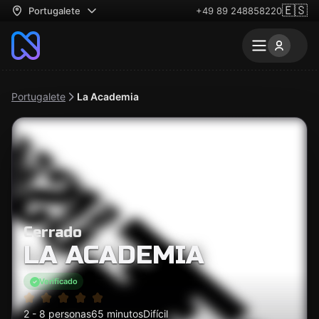
🇪🇸
Portugalete
+49 89 248858220
Portugalete
La Academia
Cerrado
LA ACADEMIA
Verificado
2 - 8 personas
65 minutos
Difícil