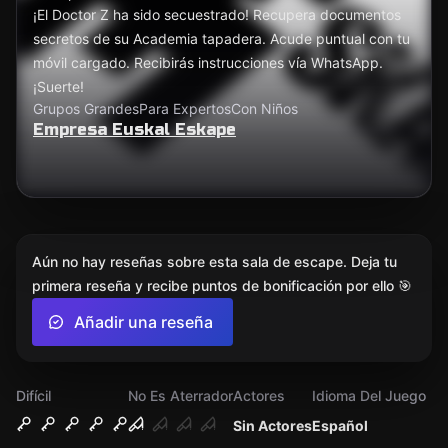
¡El Doctor Z ha sido secuestrado! Recupera documentos
secretos de su Academia tapadera. Acude puntual con tu
móvil cargado. Recibirás instrucciones vía WhatsApp.
¡Suerte!
Grupos Grandes
Para Expertos
Con Niños
Empresa Euskal Eskape
Aún no hay reseñas sobre esta sala de escape. Deja tu
primera reseña y recibe puntos de bonificación por ello 🎯
Añadir una reseña
Difícil
No Es Aterrador
Actores
Idioma Del Juego
Sin Actores
Español