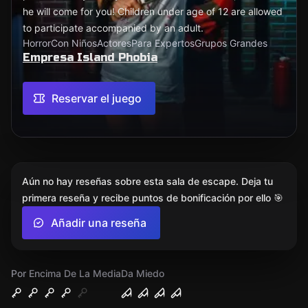
he will come for you! Children under age of 12 are allowed
to participate accompanied by an adult.
Horror
Con Niños
Actores
Para Expertos
Grupos Grandes
Empresa Island Phobia
Reservar el juego
Aún no hay reseñas sobre esta sala de escape. Deja tu
primera reseña y recibe puntos de bonificación por ello 🎯
Añadir una reseña
Por Encima De La Media
Da Miedo