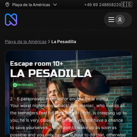
🇪🇸
Playa de la Américas
+49 89 248858220
Playa de la Américas
La Pesadilla
Escape room 10+
LA PESADILLA
Verificado
2 - 6 personas
60 minutos
Por encima de la media
Your worst nightmare is back! The maniac, who makes all
the teenagers fear for their lives at night, is creeping up to
you, he is very close by. Perhaps you still have a chance
to save yourselves... You have to wake up as soon as
possible and you only have one hour to do that, otherwise