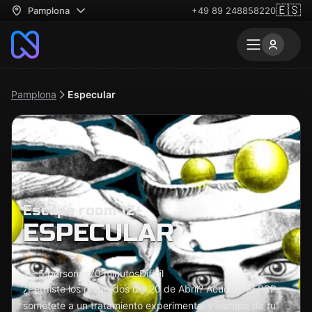
🇪🇸
Pamplona
+49 89 248858220
Pamplona
Especular
Escape room 12+
ESPECULAR
2 - 5 personas
70 minutos
Difícil
¿Perdiste los recuerdos del 20 de Abril? Acude a EERRP,
sométete a un tratamiento experimental y escapa de tu