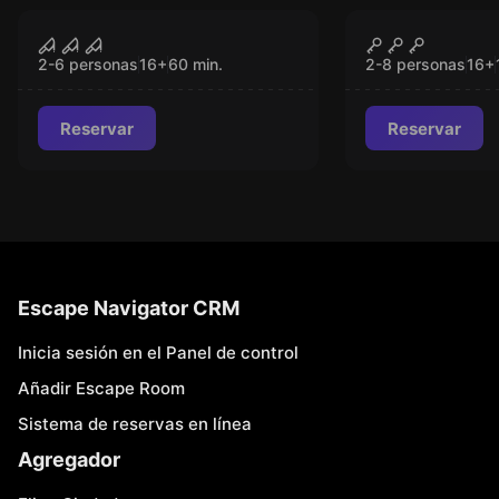
Escape room
Escape room
El Sacerdote
Concurs de
CERRADO
CER
Disfresses
2-6 personas
16
+
60
min.
2-8 personas
16
+
Reservar
Reservar
Escape Navigator CRM
Inicia sesión en el Panel de control
Añadir Escape Room
Sistema de reservas en línea
Agregador