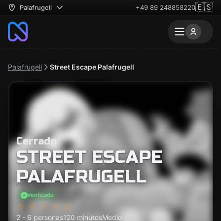
🇪🇸
Palafrugell
+49 89 248858220
Palafrugell
Street Escape Palafrugell
Cerrado
STREET ESCAPE
PALAFRUGELL
Verificado
2 - 6 personas
120 minutos
Medio