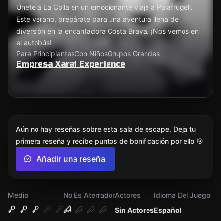
Únete a La Colla en un emocionante viaje a Palafrugell.
Este verano, prepárate para una aventura llena de
diversión en la encantadora Costa Brava. ¡Nos vemos en
el autobús!
Para Principiantes
Con Niños
Grupos Grandes
Empresa Xarai Experience
Aún no hay reseñas sobre esta sala de escape. Deja tu
primera reseña y recibe puntos de bonificación por ello 🎯
Añadir una reseña
Medio
No Es Aterrador
Actores
Idioma Del Juego
Sin Actores
Español