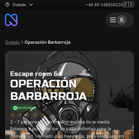
🇪🇸
Oviedo
+49 89 248858220
Oviedo
Operación Barbarroja
Escape room 6+
OPERACIÓN
BARBARROJA
Verificado
2 - 7 personas
60 minutos
Por encima de la media
Estamos a punto de dar un paso definitivo para la
humanidad. Han sido días frenéticos, pero estoy seguro