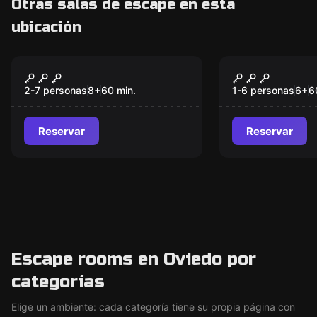
Otras salas de escape en esta
ubicación
Escape room
Escape room
Dia de la Infamia
Salas de e
2-7 personas
8
+
60
min.
1-6 personas
6
+
6
Reservar
Reservar
Escape rooms en Oviedo por
categorías
Elige un ambiente: cada categoría tiene su propia página con