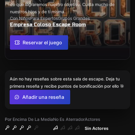
de que lograremos nuestro objetivo. Cuida mucho de
nuestros hijos y de ti misma.
Con Niños
Para Expertos
Grupos Grandes
Empresa Coloso Escape Room
Reservar el juego
Aún no hay reseñas sobre esta sala de escape. Deja tu
primera reseña y recibe puntos de bonificación por ello 🎯
Añadir una reseña
Por Encima De La Media
No Es Aterrador
Actores
Sin Actores