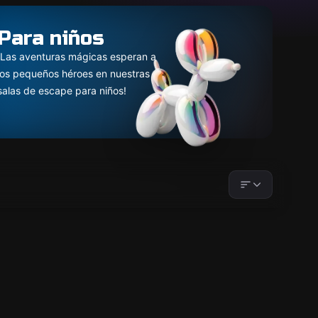
Para niños
¡Las aventuras mágicas esperan a
los pequeños héroes en nuestras
salas de escape para niños!