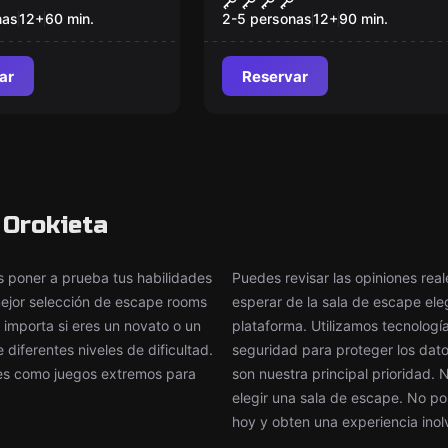
nas
12
+
60
min.
2-5 personas
12
+
90
min.
ar
Reservar
 Orokieta
poner a prueba tus habilidades
Puedes revisar las opiniones rea
 mejor selección de escape rooms
esperar de la sala de escape el
 importa si eres un novato o un
plataforma. Utilizamos tecnologí
iferentes niveles de dificultad.
seguridad para proteger los datos
tes como juegos extremos para
son nuestra principal prioridad.
elegir una sala de escape. No po
hoy y obten una experiencia inol