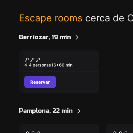
Escape rooms
cerca de O
Berriozar, 19 min
Escape room
Objetivo 2030
Nuevo
4-4 personas
16
+
60
min.
Reservar
Pamplona, 22 min
Escape room
Escape ro
Lo Que Faltaba
Wonka'
Nuevo
Nuevo