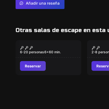
Añadir una reseña
Otras salas de escape en esta 
Escape room
Escape ro
¡Super Poderes!
La Tra
Nuevo
6-20 personas
6
+
60
min.
2-8 perso
Reservar
Reserv