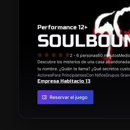
Performance 12+
SOULBOU
2 - 6 personas
60 minutos
Medi
Descubre los misterios de una casa abandonada
tu nombre. ¿Quién te llama? ¿Qué secretos custo
Actores
Para Principiantes
Con Niños
Grupos Gran
Empresa Habitacio 13
Reservar el juego