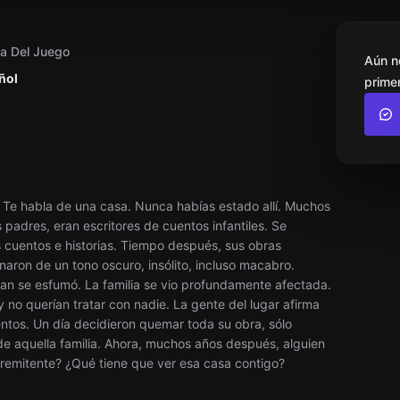
a Del Juego
Aún n
ñol
primer
. Te habla de una casa. Nunca habías estado allí. Muchos
os padres, eran escritores de cuentos infantiles. Se
s cuentos e historias. Tiempo después, sus obras
aron de un tono oscuro, insólito, incluso macabro.
an se esfumó. La familia se vio profundamente afectada.
no querían tratar con nadie. La gente del lugar afirma
entos. Un día decidieron quemar toda su obra, sólo
e aquella familia. Ahora, muchos años después, alguien
 remitente? ¿Qué tiene que ver esa casa contigo?