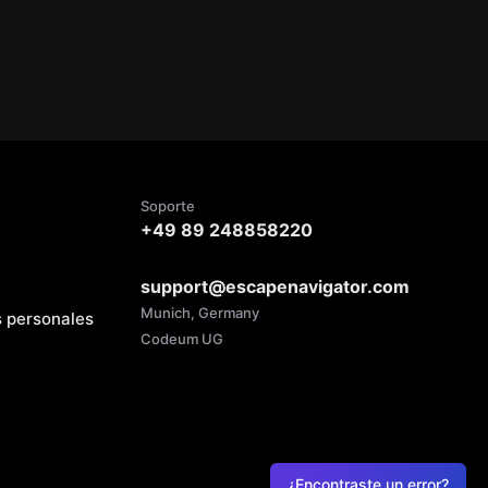
Soporte
+49 89 248858220
support@escapenavigator.com
Munich, Germany
s personales
Codeum UG
¿Encontraste un error?