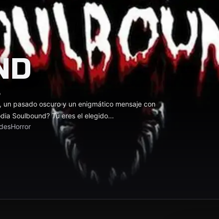
ND
o
, un pasado oscuro y un enigmático mensaje con
dia Soulbound? Tú eres el elegido...
des
Horror