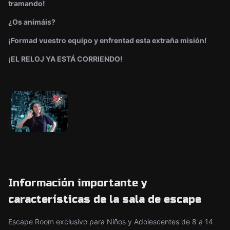
tramando!
¿Os animáis?
¡Formad vuestro equipo y enfrentad esta extraña misión!
¡EL RELOJ YA ESTÁ CORRIENDO!
Información importante y
características de la sala de escape
Escape Room exclusivo para Niños y Adolescentes de 8 a 14