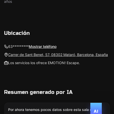
años
Ubicación
63*********
Mostrar teléfono
Carrer de Sant Benet, 57, 08302 Mataró, Barcelona, España
Los servicios los ofrece EMOTION! Escape.
Resumen generado por IA
Por ahora tenemos pocos datos sobre esta sala de
AI