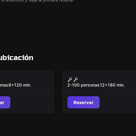
ubicación
om
Escape room
 Mágico
Juego Historico
onas
6
+
120
min.
2-100 personas
12
+
180
min.
ar
Reservar