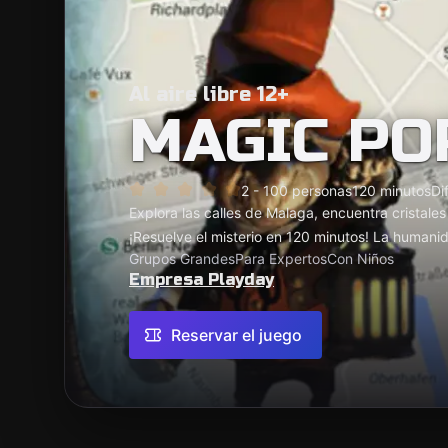
Al aire libre 12+
MAGIC PO
2 - 100 personas
120 minutos
Dif
Explora las calles de Malaga, encuentra cristale
¡Resuelve el misterio en 120 minutos! La humani
Grupos Grandes
Para Expertos
Con Niños
Empresa Playday
Reservar el juego