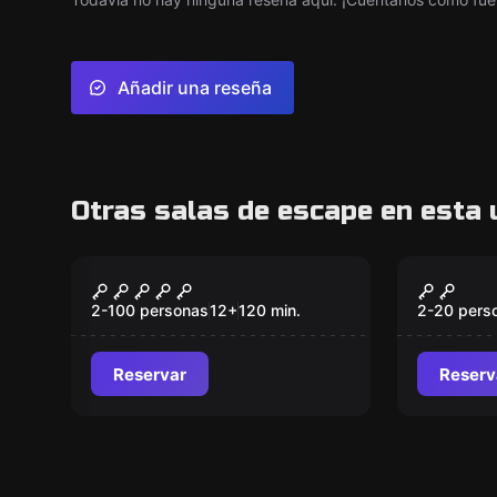
Añadir una reseña
Otras salas de escape en esta 
Al aire libre
Escape ro
Operación Mindfall
Portal
Nuevo
2-100 personas
12
+
120
min.
2-20 pers
Reservar
Reserv