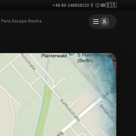
🇪🇸
+49 89 248858220
Para Escape Rooms