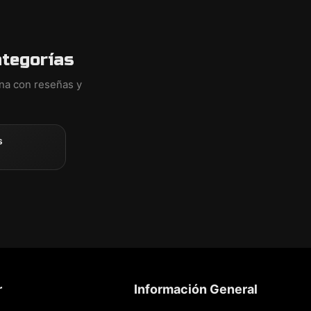
ategorías
ina con reseñas y
s
r
Información General