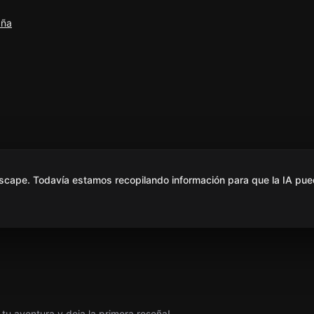
aña
scape. Todavía estamos recopilando información para que la IA pue
tu aventura y deja la primera reseña!