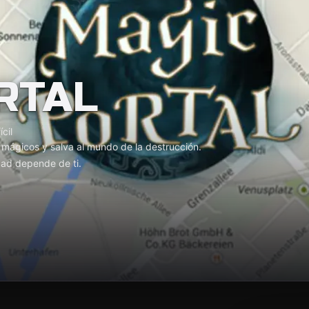
RTAL
ícil
s mágicos y salva al mundo de la destrucción.
dad depende de ti.