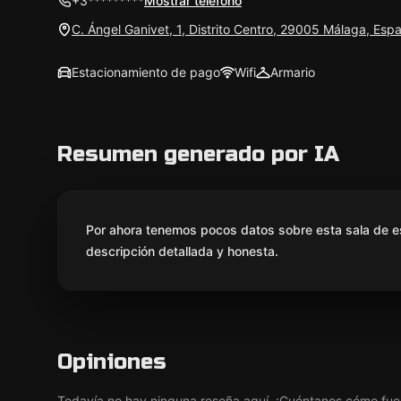
+3*********
Mostrar teléfono
C. Ángel Ganivet, 1, Distrito Centro, 29005 Málaga, Esp
Estacionamiento de pago
Wifi
Armario
Resumen generado por IA
Por ahora tenemos pocos datos sobre esta sala de e
descripción detallada y honesta.
Opiniones
Todavía no hay ninguna reseña aquí. ¡Cuéntanos cómo fue 