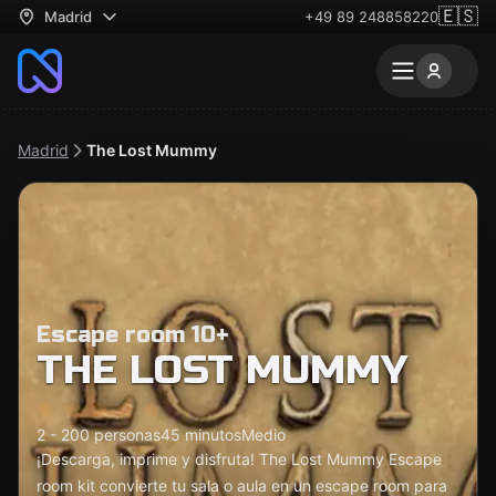
🇪🇸
Madrid
+49 89 248858220
Madrid
The Lost Mummy
Escape room 10+
THE LOST MUMMY
2 - 200 personas
45 minutos
Medio
¡Descarga, imprime y disfruta! The Lost Mummy Escape
room kit convierte tu sala o aula en un escape room para