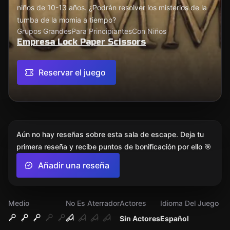
niños de 10-13 años. ¿Podrán resolver los misterios de la
tumba de la momia a tiempo?
Grupos Grandes
Para Principiantes
Con Niños
Empresa Lock Paper Scissors
Reservar el juego
Aún no hay reseñas sobre esta sala de escape. Deja tu
primera reseña y recibe puntos de bonificación por ello 🎯
Añadir una reseña
Medio
No Es Aterrador
Actores
Idioma Del Juego
Sin Actores
Español