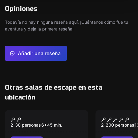
Opiniones
Todavía no hay ninguna reseña aquí. ¡Cuéntanos cómo fue tu
aventura y deja la primera reseña!
Añadir una reseña
Otras salas de escape en esta
ubicación
Escape room
Escape room
Escape Quest
Rebel Revol
2-30 personas
6
+
45
min.
2-200 personas
1