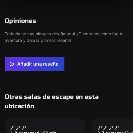
Opiniones
Todavía no hay ninguna reseña aquí. ¡Cuéntanos cómo fue tu
aventura y deja la primera reseña!
Añadir una reseña
Otras salas de escape en esta
ubicación
Escape room
Escape room
Siltobark: KIDS
Siltobark: 
Nuevo
Nuevo
4-8 personas
6
+
60
min.
2-7 personas
12
+