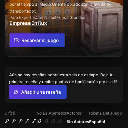
por el tiempo al Medio Oriente dorado con la ayuda del
transportador.
Para Expertos
Con Niños
Grupos Grandes
Empresa Influx
Reservar el juego
Aún no hay reseñas sobre esta sala de escape. Deja tu
primera reseña y recibe puntos de bonificación por ello 🎯
Añadir una reseña
Difícil
No Es Aterrador
Actores
Idioma Del Juego
Sin Actores
Español