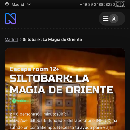
🇪🇸
Madrid
+49 89 248858220
Madrid
Siltobark: La Magia de Oriente
Escape room 12+
SILTOBARK: LA
MAGIA DE ORIENTE
Verificado
2 - 6 personas
60 minutos
Difícil
El Dr. Axel Siltobark, fundador del laboratorio INFLUX, ha
sufrido un contratiempo. Necesita tu ayuda para viajar