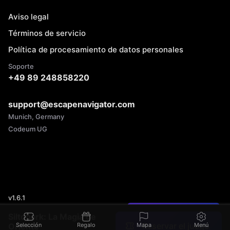
Aviso legal
Términos de servicio
Política de procesamiento de datos personales
Soporte
+49 89 248858220
support@escapenavigator.com
Munich, Germany
Codeum UG
v
1.6.1
¿Encontraste un error?
Siltobark: La Magia de
Reservar el juego
Oriente
Selección
Regalo
Mapa
Menú