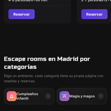
oriente
Reservar
Reservar
Escape rooms en Madrid por
categorías
Elige un ambiente: cada categoría tiene su propia página con
reseñas y reservas.
Cumpleaños
Magia y magos
infantil