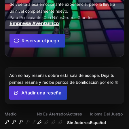
de vuelta a esa emocionante experiencia, pero la lleva a
un nivel completamente nuevo.
Para Principiantes
Con Niños
Grupos Grandes
Empresa Aventurico
Reservar el juego
Aún no hay reseñas sobre esta sala de escape. Deja tu
primera reseña y recibe puntos de bonificación por ello 🎯
Añadir una reseña
Medio
No Es Aterrador
Actores
Idioma Del Juego
Sin Actores
Español