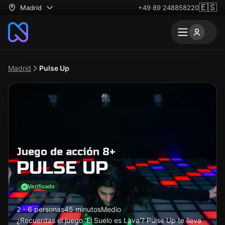
🇪🇸
Madrid
+49 89 248858220
Madrid
Pulse Up
Juego de acción 8+
PULSE UP
Verificado
2 - 6 personas
45 minutos
Medio
¿Recuerdas el juego 'El Suelo es Lava'? Pulse Up te lleva