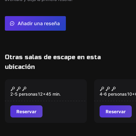
Añadir una reseña
Otras salas de escape en esta
ubicación
Juego de acción
Juego de acción
Balanc-E
Sabotage: 
en Vivo
2-5 personas
12
+
45
min.
4-6 personas
10
+
Reservar
Reservar