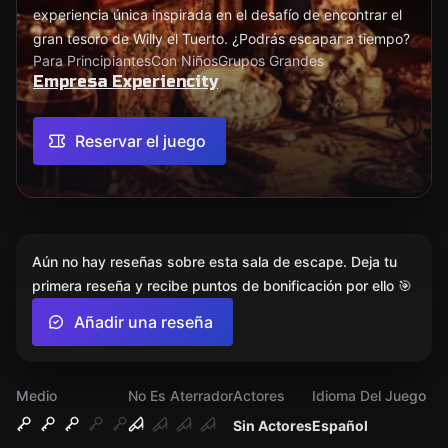
experiencia única inspirada en el desafío de encontrar el
gran tesoro de Willy el Tuerto. ¿Podrás escapar a tiempo?
Para Principiantes
Con Niños
Grupos Grandes
Empresa Experiencity
Reservar el juego
Aún no hay reseñas sobre esta sala de escape. Deja tu
primera reseña y recibe puntos de bonificación por ello 🎯
Añadir una reseña
Medio
No Es Aterrador
Actores
Idioma Del Juego
Sin Actores
Español