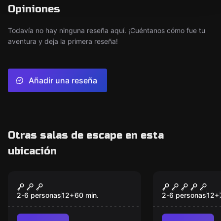
Opiniones
Todavía no hay ninguna reseña aquí. ¡Cuéntanos cómo fue tu
aventura y deja la primera reseña!
Añadir una reseña
Otras salas de escape en esta
ubicación
Escape room
Escape room
Experiencia Roja
Experiencia
Escondite d
2-6 personas
12
+
60
min.
2-6 personas
12
+