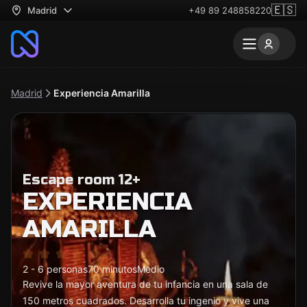
🇪🇸
Madrid
+49 89 248858220
Madrid
Experiencia Amarilla
Escape room 12+
EXPERIENCIA
AMARILLA
2 - 6 personas
70 minutos
Medio
Revive la mayor aventura de tu infancia en una sala de
150 metros cuadrados. Desarrolla tu ingenio y vive una