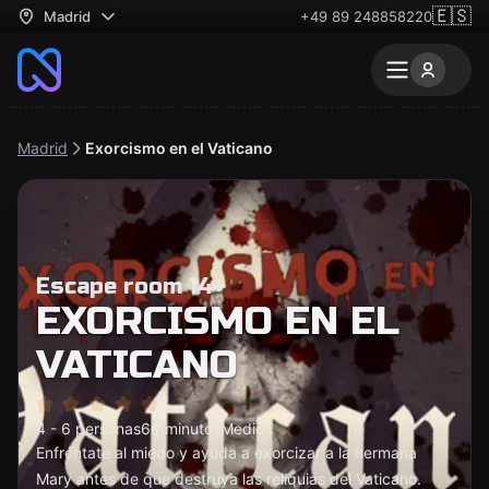
🇪🇸
Madrid
+49 89 248858220
Madrid
Exorcismo en el Vaticano
Escape room 14+
EXORCISMO EN EL
VATICANO
4 - 6 personas
60 minutos
Medio
Enfréntate al miedo y ayuda a exorcizar a la hermana
Mary antes de que destruya las reliquias del Vaticano.