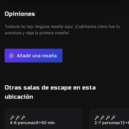
Opiniones
Todavía no hay ninguna reseña aquí. ¡Cuéntanos cómo fue tu
aventura y deja la primera reseña!
Añadir una reseña
Otras salas de escape en esta
ubicación
Escape room
Escape room
Siltobark: KIDS
Siltobark: 
Nuevo
Nuevo
oriente
4-8 personas
6
+
60
min.
2-7 personas
12
+