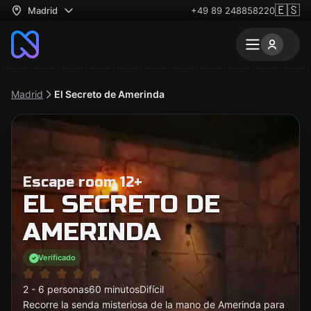
🇪🇸
Madrid
+49 89 248858220
Madrid
El Secreto de Amerinda
Escape room 12+
EL SECRETO DE
AMERINDA
Verificado
2 - 6 personas
60 minutos
Difícil
Recorre la senda misteriosa de la mano de Amerinda para