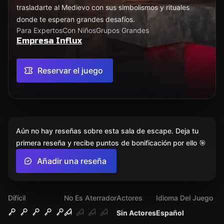
trasladarte al Medievo con sus simbolismos y rituales
donde te esperan grandes desafíos.
Para Expertos
Con Niños
Grupos Grandes
Empresa Influx
Reservar el juego
Aún no hay reseñas sobre esta sala de escape. Deja tu
primera reseña y recibe puntos de bonificación por ello 🎯
Añadir una reseña
Difícil
No Es Aterrador
Actores
Idioma Del Juego
Sin Actores
Español