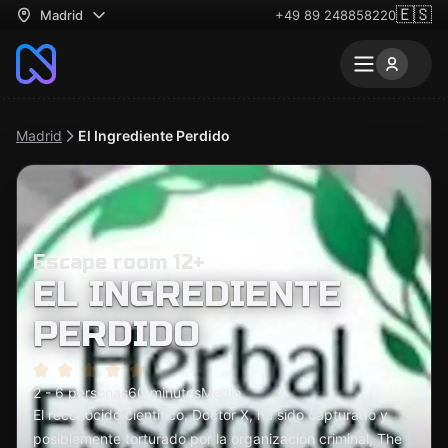
🇪🇸
Madrid
+49 89 248858220
Madrid
El Ingrediente Perdido
Escape room 12+
EL INGREDIENTE
PERDIDO
2 - 6 personas
60 minutos
Medio
El reconocido científico, Doctor X, ha sido capturado y
posiblemente torturado por la organización criminal, The