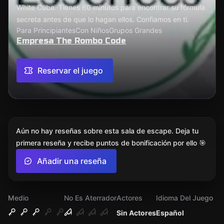
White Cube. Tienes 60 minutos para encontrar su fórmula
secreta antes de que lo hagan ellos. Confiamos en ti.
Para Principiantes
Con Niños
Grupos Grandes
Empresa The Rombo Code
Reservar el juego
Aún no hay reseñas sobre esta sala de escape. Deja tu
primera reseña y recibe puntos de bonificación por ello 🎯
Añadir una reseña
Medio
No Es Aterrador
Actores
Idioma Del Juego
Sin Actores
Español