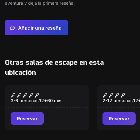
aventura y deja la primera reseña!
Añadir una reseña
Otras salas de escape en esta
ubicación
Escape room
Escape room
Tras el Espejo
El Secreto 
Nuevo
3-6 personas
12
+
60
min.
2-12 personas
12
Reservar
Reservar