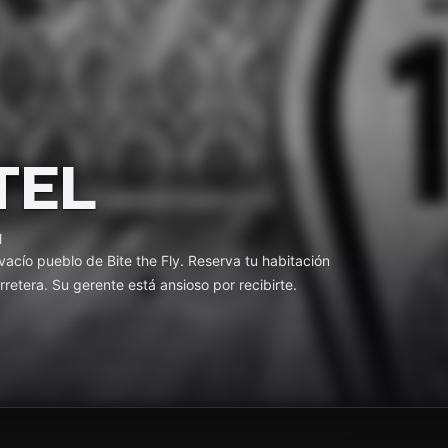
TEL
l
vacío pueblo de Bite the Fly. Reserva tu habitación
retera. Su gerente está ansioso por recibirte.