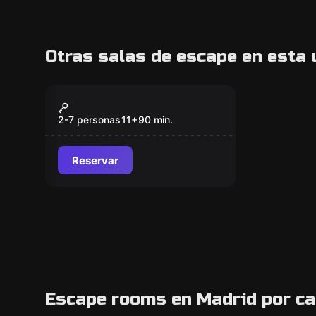
Otras salas de escape en esta 
Escape room
TAO — Escape Room
Nuevo
de Humor
2-7 personas
11
+
90
min.
Reservar
Escape rooms en Madrid por ca