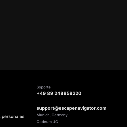
Soporte
+49 89 248858220
support@escapenavigator.com
Munich, Germany
s personales
Codeum UG