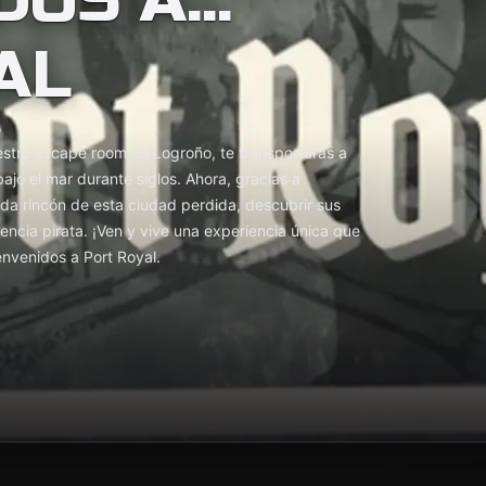
AL
o
uestro escape room en Logroño, te transportarás a
bajo el mar durante siglos. Ahora, gracias a
ada rincón de esta ciudad perdida, descubrir sus
ncia pirata. ¡Ven y vive una experiencia única que
envenidos a Port Royal.