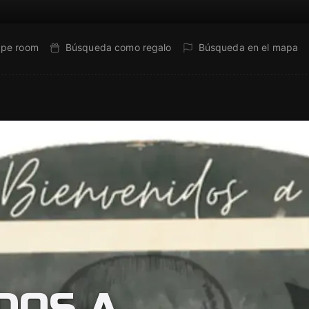
ape room
Búsqueda como regalo
Búsqueda en el mapa
OS A...