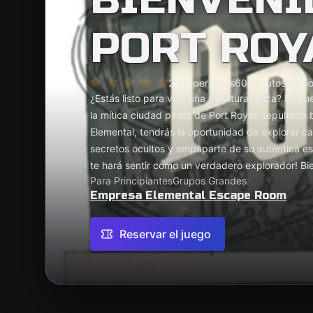
PORT ROY
2 - 6 personas
60 minutos
Medi
¿Estás listo para vivir una aventura épica? En n
la mítica ciudad pirata de Port Royal, sepultada 
Elemental, tendrás la oportunidad de explorar c
secretos ocultos y empaparte de su auténtica ese
te hará sentir como un verdadero explorador! Bi
Para Principiantes
Grupos Grandes
Empresa Elemental Escape Room
Reservar el juego