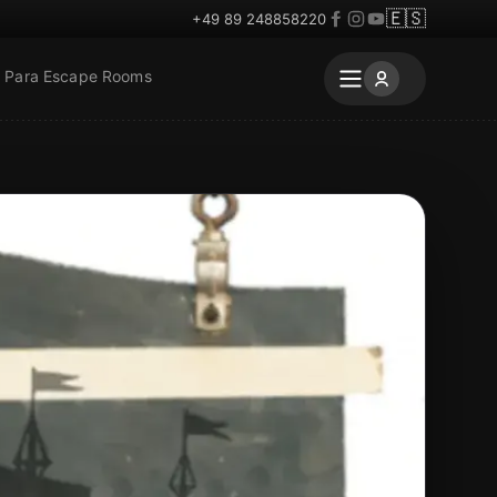
🇪🇸
+49 89 248858220
Para Escape Rooms