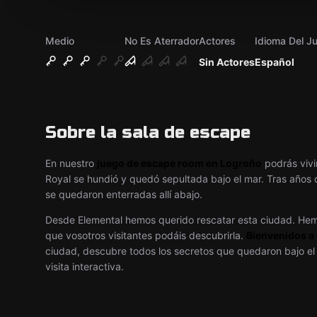
Medio
No Es Aterrador
Actores
Idioma Del J
Sin Actores
Español
Sobre la sala de escape
En nuestro
juego de escape room en Logroño
podrás vivi
Royal se hundió y quedó sepultada bajo el mar. Tras años d
se quedaron enterradas allí abajo.
Desde Elemental hemos querido rescatar esta ciudad. Hem
que vosotros visitantes podáis descubrirla.
Bienvenidos a .
ciudad, descubre todos los secretos que quedaron bajo el 
visita interactiva.